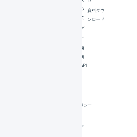
連携
につ
資料ダウ
いて
運用
ンロード
アイ
ログ
デア
イン
集
開発
よく
者向
ある
けAPI
質問
利用規約
プライバシーポリシー
クッキーポリシー
©
LOGILESS Inc.