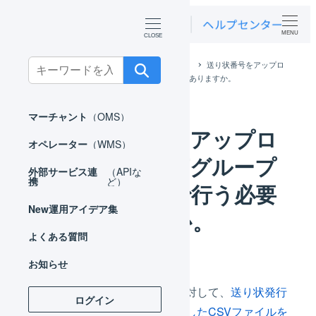
MENU
Search
ホーム
よくある質問
オペレーター
送り状番号をアップロ
ードは、出荷グループごとに個別で行う必要がありますか。
for:
マーチャント
（OMS）
送り状番号をアップロ
オペレーター
（WMS）
ードは、出荷グループ
外部サービス連
（APIな
携
ど）
ごとに個別で行う必要
New
運用アイデア集
がありますか。
よくある質問
お知らせ
出荷作業中の出荷伝票に対して、
送り状発行
ログイン
ソフトからダウンロードしたCSVファイルを