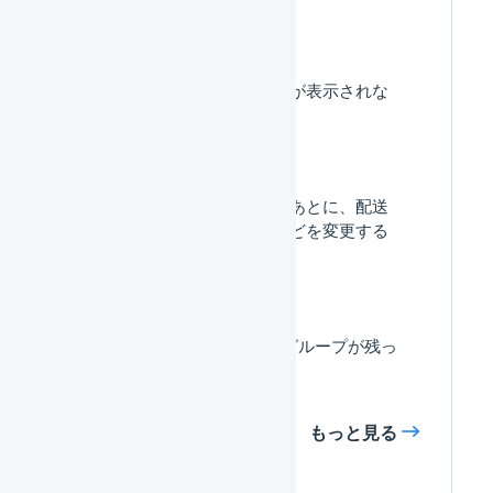
出荷指示書に集合包装が表示されな
いのはなぜですか？
出荷作業中に移動したあとに、配送
方法やお届け希望日などを変更する
ことはできますか。
出荷伝票が0件の出荷グループが残っ
てしまいました。
もっと見る