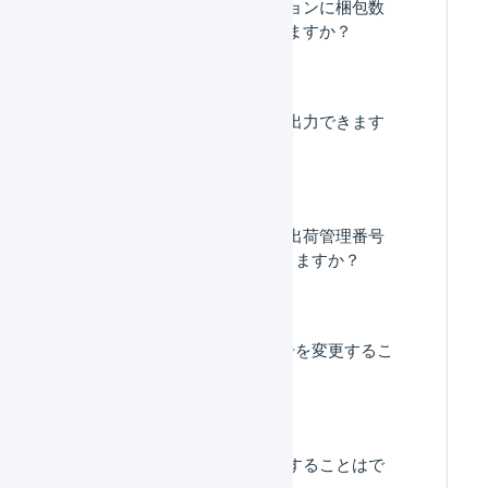
出荷指示書の新バージョンに梱包数
を印字することはできますか？
出荷指示書はどこから出力できます
か？
出荷指示書や納品書の出荷管理番号
をQRコードで印字できますか？
1度登録した送り状番号を変更するこ
とはできますか。
出荷伝票を一括で編集することはで
きますか。