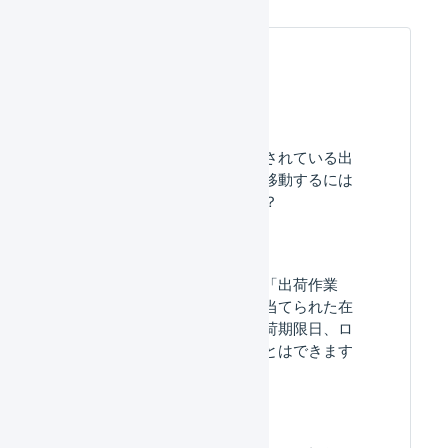
よくある質問
「同梱処理中」と表示されている出
荷伝票を出荷作業中に移動するには
どうしたらいいですか？
出荷伝票ステータスが「出荷作業
中」の出荷伝票に引き当てられた在
庫のロケーション、出荷期限日、ロ
ット番号を変更することはできます
か？