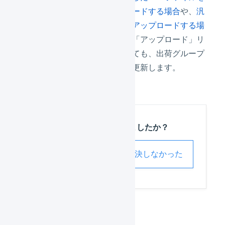
使用して結果をアップロードする場合
や、
汎
用形式を使用して結果をアップロードする場
合
、どの出荷グループの「アップロード」リ
ンクからアップロードしても、出荷グループ
を横断して送り状番号を更新します。
この記事は役に立ちましたか？
解決した
解決しなかった
出荷作業
配送追跡番号