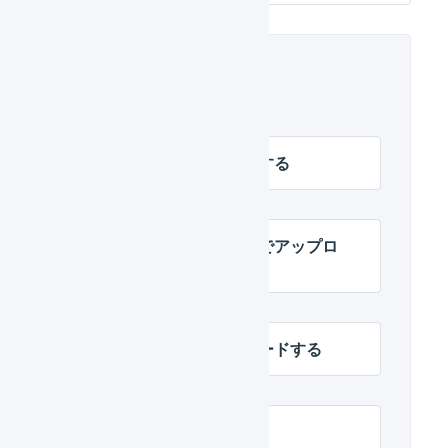
関連するヘルプ
出荷伝票を数量で分割する
送り状番号を汎用形式でアップロ
ードする
送り状番号をアップロードする
商品パターン