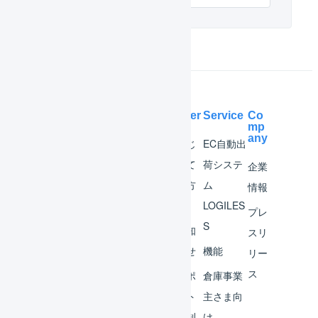
Help Center
Service
Co
mp
any
マー
はじ
EC自動出
チャ
めて
荷システ
企業
ント
の方
ム
情報
へ
LOGILES
オペ
プレ
S
レー
お知
スリ
ター
らせ
機能
リー
ス
外部
サポ
倉庫事業
サー
ート
主さま向
ビス
体制
け