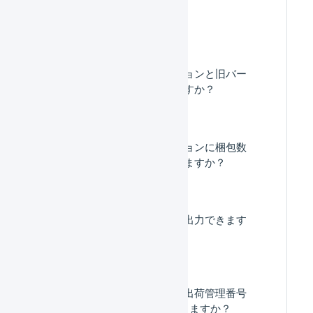
よくある質問
出荷指示書の新バージョンと旧バー
ジョンの違いはなんですか？
出荷指示書の新バージョンに梱包数
を印字することはできますか？
出荷指示書はどこから出力できます
か？
出荷指示書や納品書の出荷管理番号
をQRコードで印字できますか？