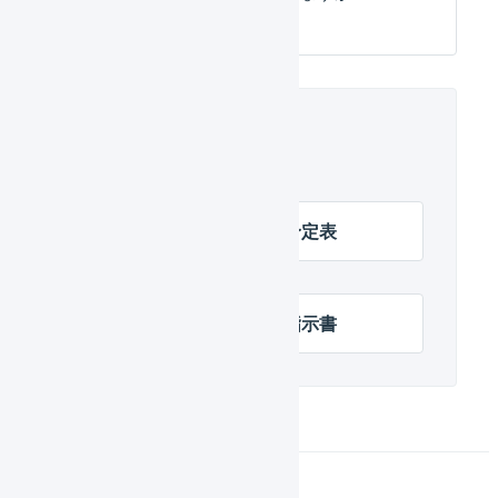
関連するヘルプ
帳票レイアウト : 入荷予定表
帳票レイアウト : 出荷指示書