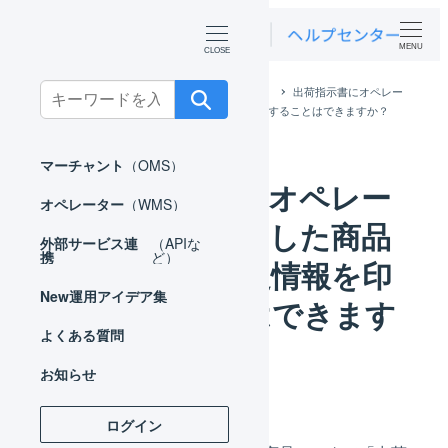
MENU
Search
ホーム
よくある質問
オペレーター
出荷指示書にオペレー
ター側で設定した商品マスタの補足情報を印字することはできますか？
for:
マーチャント
（OMS）
出荷指示書にオペレー
オペレーター
（WMS）
ター側で設定した商品
外部サービス連
（APIな
携
ど）
マスタの補足情報を印
New
運用アイデア集
字することはできます
よくある質問
か？
お知らせ
ログイン