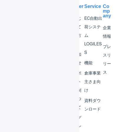
Help Center
Service
Co
mp
any
マー
はじ
EC自動出
チャ
めて
荷システ
企業
ント
の方
ム
情報
へ
LOGILES
オペ
プレ
S
レー
お知
スリ
ター
らせ
機能
リー
ス
外部
サポ
倉庫事業
サー
ート
主さま向
ビス
体制
け
連携
につ
資料ダウ
いて
運用
ンロード
アイ
ログ
デア
イン