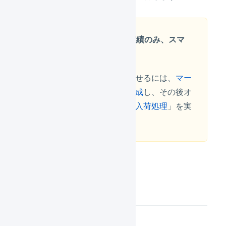
入荷予定ありの入荷実績のみ、スマ
レジと連携します
スマレジの在庫数を増加させるには、
マー
チャント側で入荷予定を作成
し、その後オ
ペレーターアカウントで「
入荷処理
」を実
行する必要があります。
出荷実績