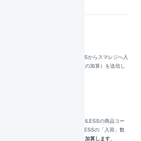
入荷実績
入荷実績の送信頻度
20分に1度の頻度で、LOGILESSからスマレジへ入
荷実績（入荷予定の入荷処理分の加算）を送信し
ます。
同期する内容
スマレジの商品コードと、LOGILESSの商品コー
ドが一致している場合、LOGILESSの「入荷」数
量を、スマレジの「在庫数」に
加算します
。