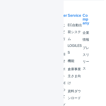
Help Center
Service
Co
mp
any
マー
はじ
EC自動出
チャ
めて
荷システ
企業
ント
の方
ム
情報
へ
LOGILES
オペ
プレ
S
レー
お知
スリ
ター
らせ
機能
リー
ス
外部
サポ
倉庫事業
サー
ート
主さま向
ビス
体制
け
連携
につ
資料ダウ
いて
運用
ンロード
アイ
ログ