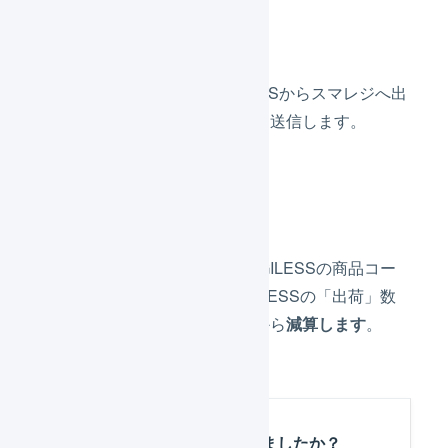
出荷依頼の送信頻度
20分に1度の頻度で、LOGILESSからスマレジへ出
荷実績（出荷分在庫の減算）を送信します。
同期する内容
スマレジの商品コードと、LOGILESSの商品コー
ドが一致している場合、LOGILESSの「出荷」数
量を、スマレジの「在庫数」から
減算します
。
この記事は役に立ちましたか？