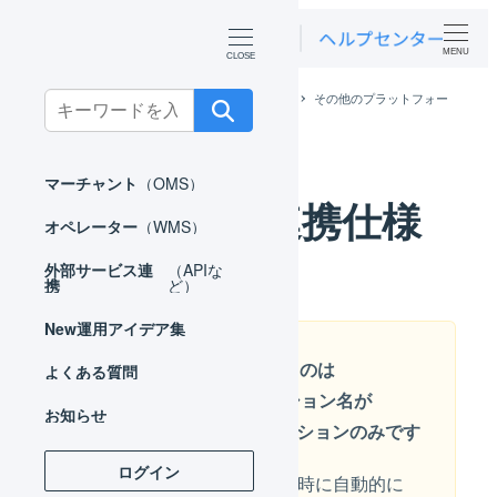
MENU
ホーム
外部サービス連携（APIなど）
その他のプラットフォー
Search
ム
スマレジ
スマレジ 連携仕様
for:
マーチャント
（OMS）
スマレジ 連携仕様
オペレーター
（WMS）
外部サービス連
（APIな
携
ど）
New
運用アイデア集
スマレジと連携できるのは
よくある質問
LOGILESSのロケーション名が
お知らせ
「smaregi」のロケーションのみです
ログイン
初めてスマレジと連携する時に自動的に