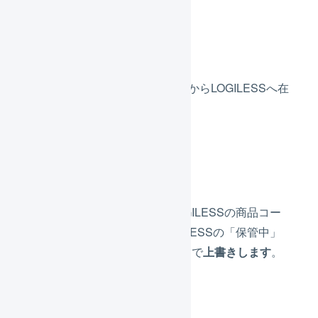
在庫連携の送信頻度
20分に1度の頻度で、スマレジからLOGILESSへ在
庫情報を受信し、同期します。
同期する内容
スマレジの商品コードと、LOGILESSの商品コー
ドが一致している場合、LOGILESSの「保管中」
在庫を、スマレジの「在庫数」で
上書きします
。