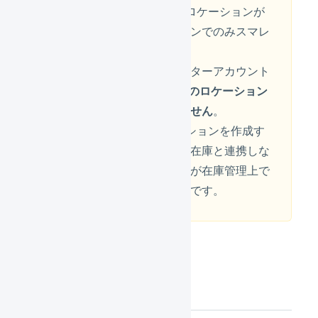
「smaregi」という名前のロケーションが
作成され、そのロケーションでのみスマレ
ジとの連携ができます。
スマレジ連携用のオペレーターアカウント
に
手動で「smaregi」以外のロケーション
を作成することは推奨しません
。
「smaregi」以外のロケーションを作成す
ると、スマレジに連携する在庫と連携しな
い在庫が混在し、利用者側が在庫管理上で
混乱するケースが多いためです。
在庫連携