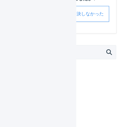
解決した
解決しなかった
外部サービス連携（APIなど）
モール
カート
フルフィルメント
決済
その他のプラットフォーム