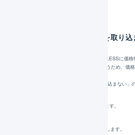
アプリをインストールします。
通貨がJPY以外の場合、価格情報を取り
pifyに外貨で購入された注文情報がある場合にLOGILESSに価格
LOGILESSの画面では「100円」と表示されてしまうため、
の手順で「通貨がJPY以外の場合、価格情報を取り込まない」
メインナビゲーションの「
組織設定
」を押します。
Global-eと連携を行うShopifyの店舗名を選択します。