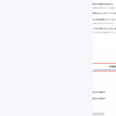
「
API設定
」を押します。