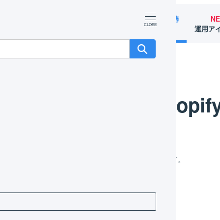
マーチャント
オペレーター
外部サービス連携
N
（OMS）
（WMS）
（APIなど）
運用ア
Global-e
Global-e Shopifyの連携設定
Global-e Sho
bal-eを利用するためのShopifyの連携設定を行います。
携の概要