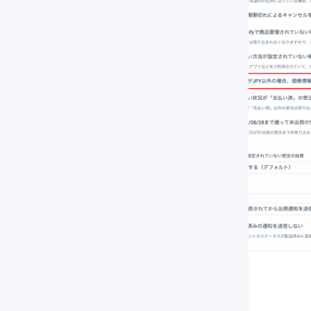
「
変更を保存
」を押します。