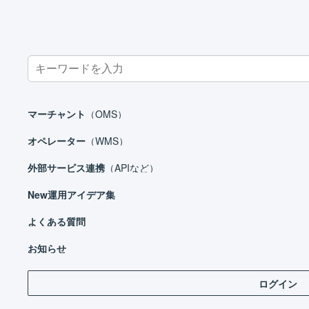
Search
for:
ホーム
外部サービス連携（APIなど）
その他のプラットフォーム
マーチャント
（OMS）
オペレーター
（WMS）
外部サービス連携
（APIなど）
外部サービス連携（APIなど）
New
運用アイデア集
モール
カート
よくある質問
Glo
フルフィルメント
お知らせ
決済
ログイン
連
その他のプラットフォーム