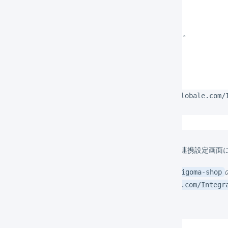
Shopify管理者としてShopifyにログインします。
以下のURLにアクセスします。
https://crossborder-integration-qa-int.bglobale.com
ストアコード］.myshopify.com
Shopifyのストアコードは、店舗の連携設定画
例えばShopifyの店舗コードが
logigoma-shop
integration-qa-int.bglobale.com/Integr
です。
shop.myshopify.com