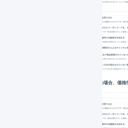
「受注取込の詳細設定」の「
通貨がJPY以外の場合、価