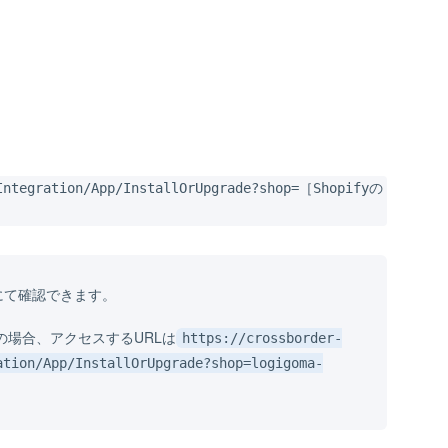
/Integration/App/InstallOrUpgrade?shop=［Shopifyの
面にて確認できます。
の場合、アクセスするURLは
https://crossborder-
ation/App/InstallOrUpgrade?shop=logigoma-