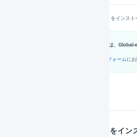
ているShopify環境の管理画面からGlobal-eアプリをインストー
Shopifyアプリのインストール方法等については、Globa
Global-eを契約する前の方は、
Global-eのお問合せフォーム
にお
携のための事前準備
opifyにGlobal-eのShopifyアプリを