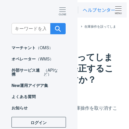
MENU
Search
ホーム
よくある質問
オペレーター
在庫操作を誤ってしま
ったため、修正することはできますか？
for:
マーチャント
（OMS）
在庫操作を誤ってしま
オペレーター
（WMS）
ったため、修正するこ
外部サービス連
（APIな
携
ど）
とはできますか？
New
運用アイデア集
よくある質問
いいえ、一度実行した在庫操作を取り消すこ
お知らせ
とはできません。
ログイン