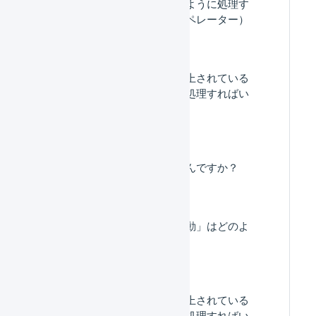
が足りない場合、どのように処理す
ればいいですか？（オペレーター）
「入庫待ち」数量が計上されている
のですが、どのように処理すればい
いですか？
入荷と入庫の違いはなんですか？
「強制出庫」「強制移動」はどのよ
うな処理ですか。
「入荷待ち」数量が計上されている
のですが、どのように処理すればい