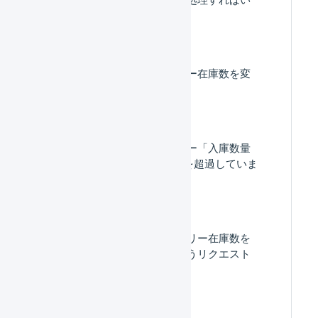
いですか。
マーチャントからフリー在庫数を変
更できますか？
入庫できません。エラー「入庫数量
(X)が入庫待ち数量(Y)を超過していま
す」が表示されます。
マーチャントから「フリー在庫数を
減らしてほしい」というリクエスト
がありました。