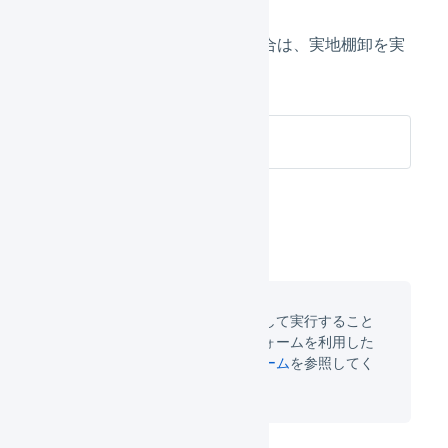
在庫の増減を一度に調整する場合は、実地棚卸を実
行します。
実地棚卸
在庫操作は庫内デバイスを利用して実行すること
ができます。マルチプラットフォームを利用した
在庫操作は
マルチプラットフォーム
を参照してく
ださい。