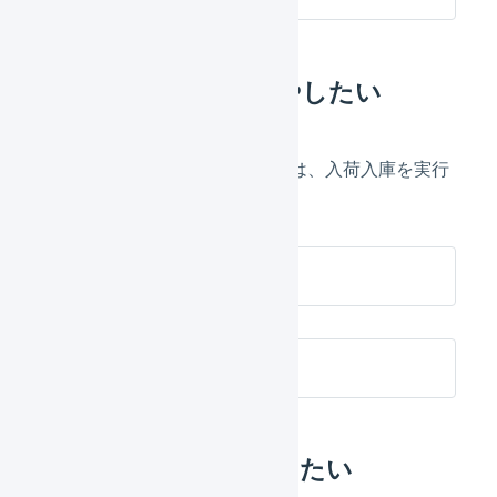
多く出庫した分を増やしたい
誤って在庫を多く出庫した場合は、入荷入庫を実行
します。
入荷（入荷予定なし）
入庫
一度に在庫数を修正したい