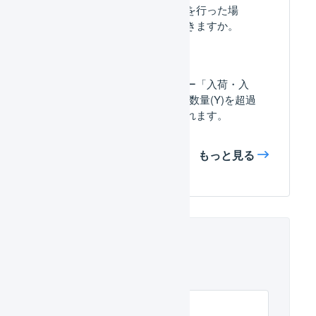
誤った数量で在庫操作を行った場
合、取り消すことはできますか。
入荷できません。エラー「入荷・入
庫数量(X)が、入荷予定数量(Y)を超過
しています」が表示されます。
もっと見る
関連するヘルプ
在庫操作