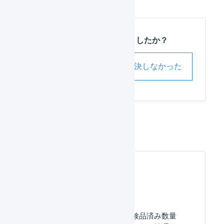
この記事は役に立ちましたか？
解決した
解決しなかった
在庫操作
よくある質問
入荷予定数量に対して検品済み数量