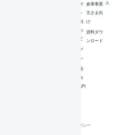
ス
外部
サポ
倉庫事業
サー
ート
主さま向
ビス
体制
け
連携
につ
資料ダウ
いて
運用
ンロード
アイ
ログ
デア
イン
集
開発
よく
者向
ある
けAPI
質問
利用規約
プライバシーポリシー
クッキーポリシー