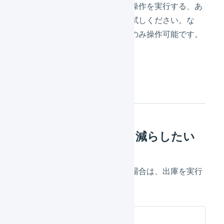
操作された処理とは反対の在庫操作を実行する、あ
るいは実地棚卸による操作をお試しください。な
お、在庫操作はオペレーターでのみ操作可能です。
在庫操作
多く入荷入庫した分を減らしたい
誤って在庫を多く入荷入庫した場合は、出庫を実行
します。
出庫