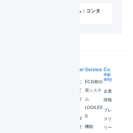
マルチプラットフォーム：コンタ
クトレンズ用QRコード
Help Center
Service
Co
mp
any
マー
はじ
EC自動出
チャ
めて
荷システ
企業
ント
の方
ム
情報
へ
LOGILES
オペ
プレ
S
レー
お知
スリ
ター
らせ
機能
リー