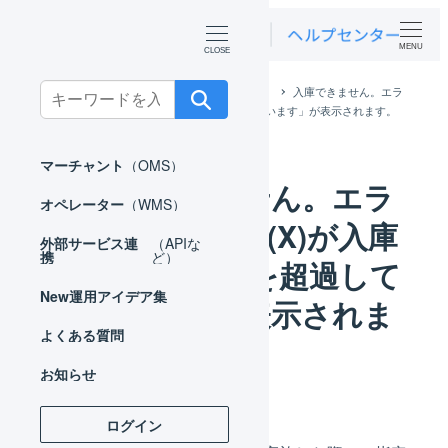
MENU
Search
ホーム
よくある質問
オペレーター
入庫できません。エラ
ー「入庫数量(X)が入庫待ち数量(Y)を超過しています」が表示されます。
for:
マーチャント
（OMS）
入庫できません。エラ
オペレーター
（WMS）
ー「入庫数量(X)が入庫
外部サービス連
（APIな
携
ど）
待ち数量(Y)を超過して
New
運用アイデア集
います」が表示されま
よくある質問
す。
お知らせ
ログイン