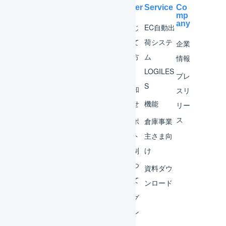
Help Center
Service
Co
mp
any
マー
はじ
EC自動出
チャ
めて
荷システ
企業
ント
の方
ム
情報
へ
LOGILES
オペ
プレ
S
レー
お知
スリ
ター
らせ
機能
リー
ス
外部
サポ
倉庫事業
サー
ート
主さま向
ビス
体制
け
連携
につ
資料ダウ
いて
運用
ンロード
アイ
ログ
デア
イン