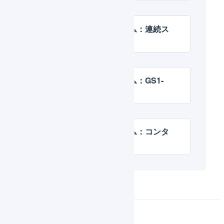
マルチプラットフォーム：連続ス
キャン
マルチプラットフォーム：GS1-
128
マルチプラットフォーム：コンタ
クトレンズ用QRコード