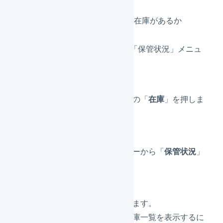
されているか
指定した数量分の入庫待ち在庫があるか
ロケーションごとの在庫数は、「保管状況」メニュ
ーから確認できます。
メインナビゲーションの「
在庫
」を押しま
す。
画面上部のタブメニューから「
保管状況
」
を選択します。
在庫の一覧が表示されます。
ロケーションごとの在庫一覧を表示するに