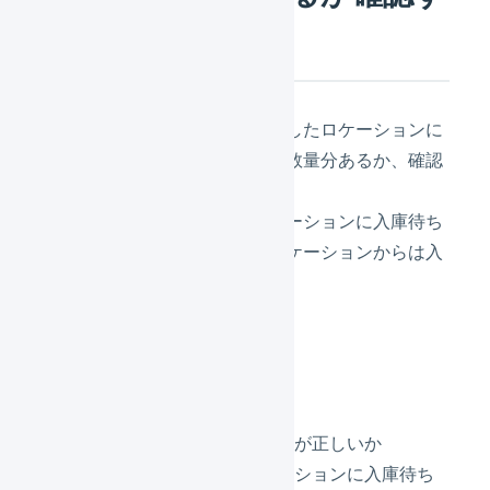
る
入庫処理を実施した際に、指定したロケーションに
対象商品の入庫待ち在庫が入庫数量分あるか、確認
してください。
同じ商品であっても、別のロケーションに入庫待ち
されている在庫は、指定したロケーションからは入
庫できません。
確認ポイント
入庫元ロケーションコードが正しいか
対象商品が指定したロケーションに入庫待ち