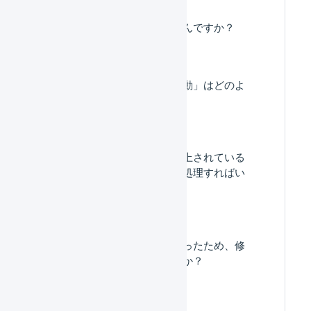
入荷と入庫の違いはなんですか？
「強制出庫」「強制移動」はどのよ
うな処理ですか。
「入荷待ち」数量が計上されている
のですが、どのように処理すればい
いですか。
在庫操作を誤ってしまったため、修
正することはできますか？