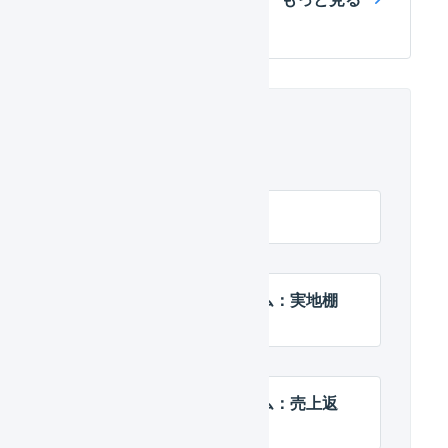
関連するヘルプ
在庫操作
マルチプラットフォーム：実地棚
卸
マルチプラットフォーム：売上返
品