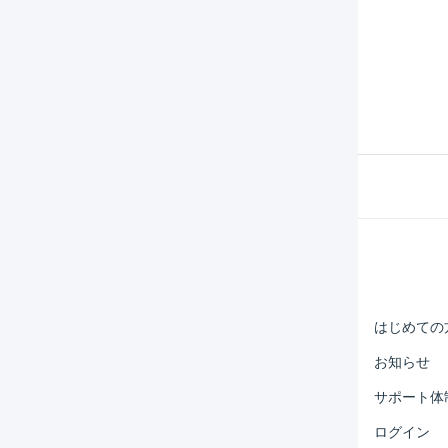
確認できますか。
したらいいですか？
Help Center
マーチャント
はじめての
オペレーター
お知らせ
外部サービス連携
サポート体
運用アイデア集
ログイン