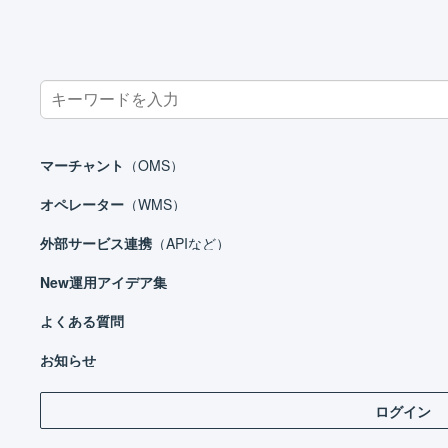
Search
for:
ホーム
よくある質問
オペレーター
請求書がメールで届くときの件
マーチャント
（OMS）
請求書がメールで届くと
オペレーター
（WMS）
外部サービス連携
（APIなど）
New
運用アイデア集
メールの件名は「株式会社ロジレス様からの請求
よくある質問
お知らせ
ロジレスはマネーフォワードケッサイ社に請求業務を委
ログイン
送信時の情報は以下の通りです。