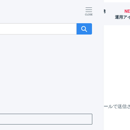
マーチャント
オペレーター
外部サービス連携
N
（OMS）
（WMS）
（APIなど）
運用ア
名はなんですか？
きの件名はなんですか？
書発行のご案内」と表示されます。
託しております。特に指定がなければ、請求書はメールで送信