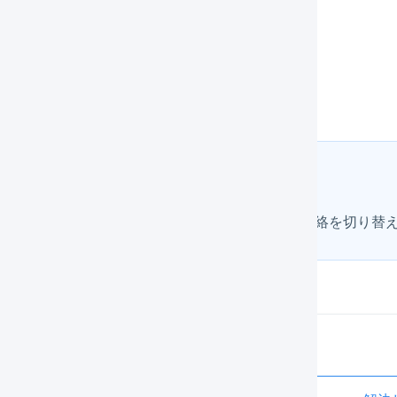
内
kessai.co.jp）
以外）、ロジレス
方法
、お支払い担当者の連絡先を変更する、メインの連絡を切り替
この記事は役に立ちましたか？