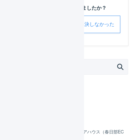
この記事は役に立ちましたか？
解決した
解決しなかった
外部サービス連携（APIなど）
モール
カート
フルフィルメント
ロジスティード スマートウエアハウス（春日部EC
プラットフォームセンター）