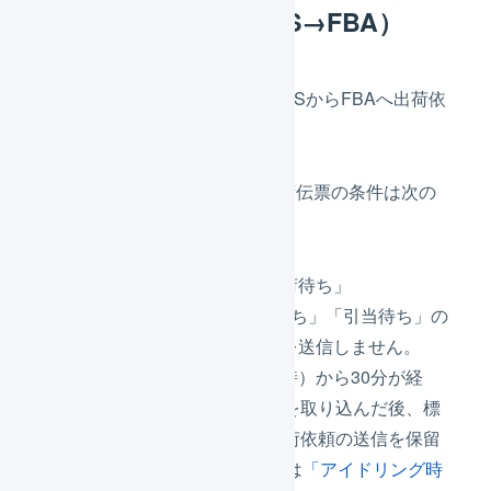
出荷依頼（LOGILESS→FBA）
10分に1度の頻度で、LOGILESSからFBAへ出荷依
頼を送信します。
FBAへ出荷依頼を送信する出荷伝票の条件は次の
通りです。
伝票ステータスが「出荷待ち」
※「確認待ち」「入金待ち」「引当待ち」の
出荷伝票は、出荷依頼を送信しません。
受注取込日時（登録日時）から30分が経
過。 LOGILESSに受注を取り込んだ後、標
準の設定では30分、出荷依頼の送信を保留
します。 この保留時間は
「アイドリング時