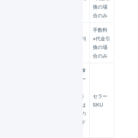
受注伝票
用
換の場
合のみ
手数料
クーポン利
※代金引
受注伝票
用
換の場
合のみ
商品マスタ
の
商品コー
ド
出荷伝票明
※セット商
セラー
細行
品の場合は
SKU
構成商品の
商品コード
のみ