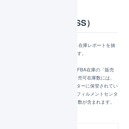
在庫数
（FBA→LOGILESS）
1時間に1度の頻度で、FBAから在庫レポートを抽
出し、LOGILESSと同期させます。
LOGILESSの保管中在庫には、FBA在庫の「販売
可在庫数」が反映されます。販売可在庫数には、
Amazonフルフィルメントセンターに保管されてい
る在庫数、およびAmazonフルフィルメントセンタ
ー間を移管中（移動中）の在庫数が含まれます。