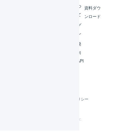
連携
につ
資料ダウ
いて
運用
ンロード
アイ
ログ
デア
イン
集
開発
よく
者向
ある
けAPI
質問
利用規約
プライバシーポリシー
クッキーポリシー
©
LOGILESS Inc.