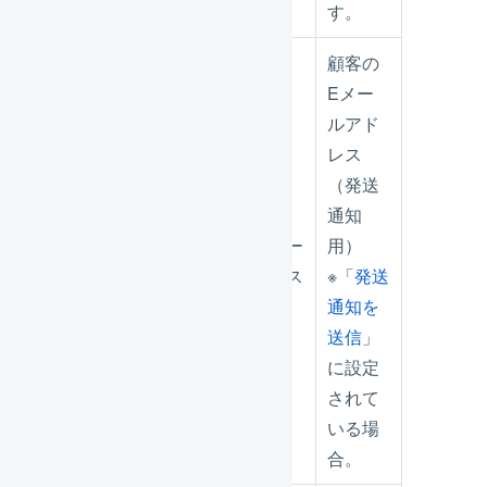
す。
顧客の
Eメー
ルアド
レス
（発送
通知
購入者メー
用）
受注伝票
ルアドレス
※「
発送
通知を
送信
」
に設定
されて
いる場
合。