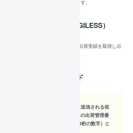
間」の設定で変更できます
。
出荷実績（FBA→LOGILESS）
30分に1度の頻度で、FBAから出荷実績を取得し出
荷完了処理を実行します。
反映されるフィールド
FBAマルチチャネルに送信される依
頼番号は、LOGILESSの出荷管理番
号（23からはじまる13桁の数字）と
なります