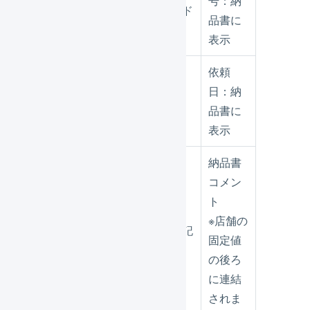
号：納
受注伝票
受注コード
品書に
表示
依頼
日：納
受注伝票
受注日時
品書に
表示
納品書
コメン
ト
※店舗の
納品書特記
受注伝票
固定値
事項
の後ろ
に連結
されま