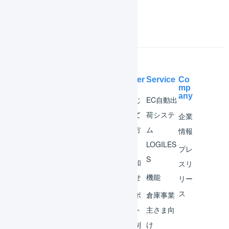
Help Center
Service
Co
mp
any
マー
はじ
EC自動出
チャ
めて
荷システ
企業
ント
の方
ム
情報
へ
LOGILES
オペ
プレ
S
レー
お知
スリ
ター
らせ
機能
リー
ス
外部
サポ
倉庫事業
サー
ート
主さま向
ビス
体制
け