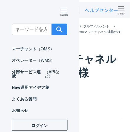
MENU
ホーム
外部サービス連携（APIなど）
フルフィルメント
Search
FBAマルチチャネル 自動出荷プログラム
FBAマルチチャネル 連携仕様
for:
マーチャント
（OMS）
FBAマルチチャネル
オペレーター
（WMS）
連携仕様
外部サービス連
（APIな
携
ど）
New
運用アイデア集
よくある質問
出荷
お知らせ
ログイン