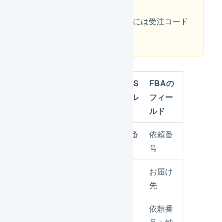
購入者に送付される納品書には受注コード
が記載されます。
LOGILESS
LOGILESS
FBAの
のエンティ
のフィール
フィー
ティ
ド
ルド
出荷管理番
依頼番
出荷伝票
号
号
お届け
出荷伝票
お届け先
先
依頼番