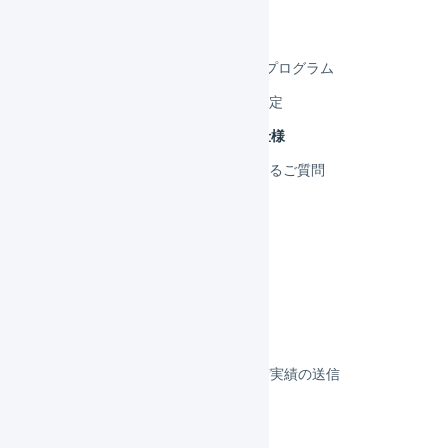
SBフレームワークス
FBAマルチチャネル 自動出荷プログラム
FBAマルチチャネル 初期設定
FBAマルチチャネル 連携仕様
FBAマルチチャネル よくあるご質問
BOSS
楽天スーパーロジスティクス
決済
その他のプラットフォーム
顧客対応
受注伝票の取込／在庫連携／出荷実績の送信
よくある質問