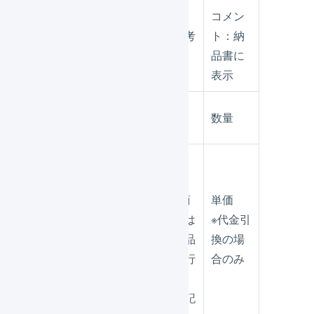
コメン
出荷伝票明
明細行備考
ト：納
細行
欄
品書に
表示
出荷伝票明
数量
数量
細行
単価（税
込）
※セット商
単価
出荷伝票明
品の場合は
※代金引
細行
セット商品
換の場
の親明細行
合のみ
から
価格を転記