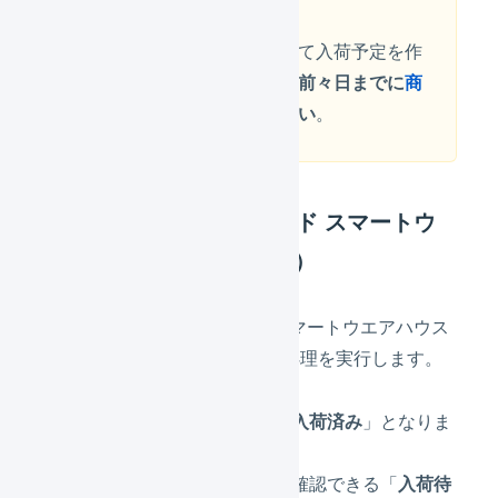
行ってください。
新しい商品マスタを作成して入荷予定を作
成する場合、
入荷予定日の前々日までに
商
品マスタを作成
してください
。
入荷実績（ロジスティード スマートウ
エアハウス→LOGILESS）
毎時10分にロジスティード スマートウエアハウス
から入荷実績を取得し、入荷処理を実行します。
入荷予定ステータスが「
入荷済み
」となりま
す。
「
保管状況
」メニューで確認できる「
入荷待