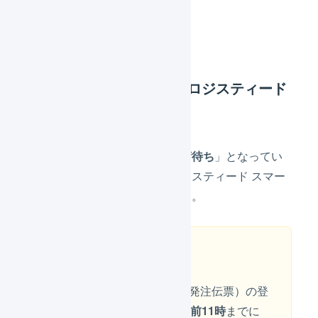
入荷／入庫
入荷予定（LOGILESS→ロジスティード
スマートウエアハウス）
毎時50分にLOGILESSで「
入荷待ち
」となってい
る入荷予定（発注伝票）がロジスティード スマー
トウエアハウスへ送信されます。
注意
LOGILESSへの入荷予定（発注伝票）の登
録は、
入荷予定日の前日午前11時
までに