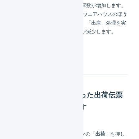
を実行し、「
保管中
」在庫数が増加します。
ロジスティード スマートウエアハウスのほう
が在庫数が少ない場合は、「出庫」処理を実
行し、「
保管中
」在庫数が減少します。
操作方法
「
出荷作業中
」となった出荷伝票
を「
出荷待ち
」に戻す
メインナビゲーションの「
出荷
」を押し