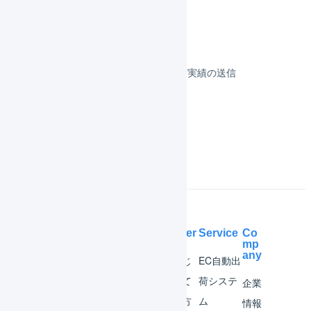
決済
その他のプラットフォーム
顧客対応
受注伝票の取込／在庫連携／出荷実績の送信
よくある質問
Help Center
Service
Co
mp
any
マー
はじ
EC自動出
チャ
めて
荷システ
企業
ント
の方
ム
情報