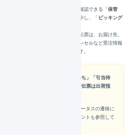
す。
「
保管状況
」メニューで確認できる「
保管
中
」在庫数が在庫数が減少し、「
ピッキング
中
」在庫数が増加します。
出荷作業中となった出荷伝票は、お届け先、
明細行などの変更、キャンセルなど受注情報
の更新ができなくなります。
「確認待ち」「入金待ち」「引当待
ち」ステータスの出荷伝票は出荷指
示が送信されません
受注伝票、出荷伝票のステータスの遷移に
ついては
こちらのドキュメント
も参照して
ください。