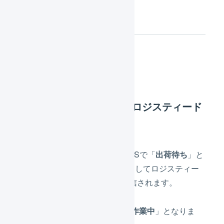
連携仕様
出荷指示
出荷指示（LOGILESS→ロジスティード
スマートウエアハウス）
10分に1度の頻度で、LOGILESSで「
出荷待ち
」と
なった出荷伝票が、出荷指示としてロジスティー
ド スマートウエアハウスへ送信されます。
配送ステータスが「
出荷作業中
」となりま