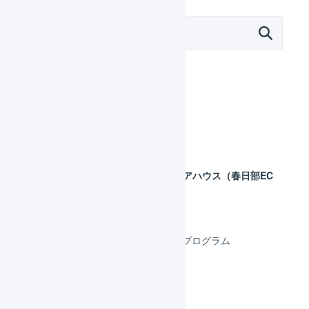
外部サービス連携（APIなど）
モール
カート
フルフィルメント
ロジスティード スマートウエアハウス（春日部EC
プラットフォームセンター）
SBフレームワークス
FBAマルチチャネル 自動出荷プログラム
BOSS
楽天スーパーロジスティクス