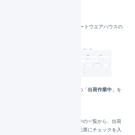
ます。
ロジスティード スマートウエアハウスの
倉庫を選択します。
ステータスメニューの「
出荷作業中
」を
押します。
表示された出荷作業中の一覧から、出荷
待ちに戻したい出荷伝票にチェックを入