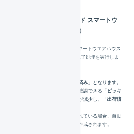
出荷実績（ロジスティード スマートウ
エアハウス→LOGILESS）
毎時10分にロジスティード スマートウエアハウス
から出荷実績を取得し、出荷完了処理を実行しま
す。
配送ステータスが「
出荷済み
」となります。
「
保管状況
」メニューで確認できる「
ピッキ
ング中
」在庫数が在庫数が減少し、「
出荷済
み
」在庫数が増加します。
出荷完了メールが設定されている場合、自動
的にメールの配信予約が作成されます。