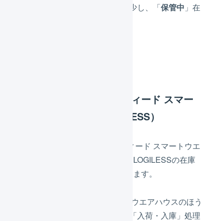
ち
」在庫数が在庫数が減少し、「
保管中
」在
庫数が増加します。
その他
在庫数の同期（ロジスティード スマー
トウエアハウス→LOGILESS）
毎日21時10分ごろにロジスティード スマートウエ
アハウスから在庫表を取得し、LOGILESSの在庫
数と照合の上、在庫数を調整します。
ロジスティード スマートウエアハウスのほう
が在庫数が多い場合は、「入荷・入庫」処理