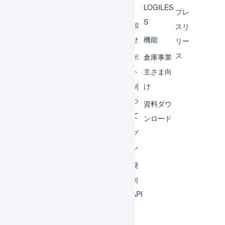
へ
LOGILES
オペ
プレ
S
レー
お知
スリ
ター
らせ
機能
リー
ス
外部
サポ
倉庫事業
サー
ート
主さま向
ビス
体制
け
連携
につ
資料ダウ
いて
運用
ンロード
アイ
ログ
デア
イン
集
開発
よく
者向
ある
けAPI
質問