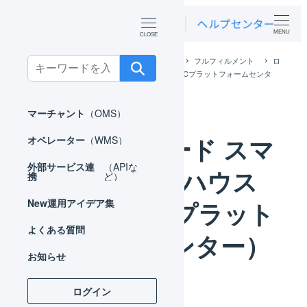
MENU
ホーム
外部サービス連携（APIなど）
フルフィルメント
ロ
Search
ジスティード スマートウエアハウス（春日部ECプラットフォームセンタ
for:
ー）
マーチャント
（OMS）
ロジスティード スマ
オペレーター
（WMS）
外部サービス連
（APIな
ートウエアハウス
携
ど）
（春日部ECプラット
New
運用アイデア集
よくある質問
フォームセンター）
お知らせ
ログイン