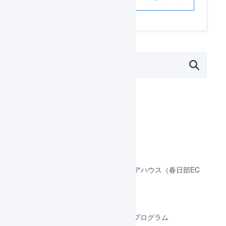
外部サービス連携（APIなど）
モール
カート
フルフィルメント
ロジスティード スマートウエアハウス（春日部EC
プラットフォームセンター）
SBフレームワークス
FBAマルチチャネル 自動出荷プログラム