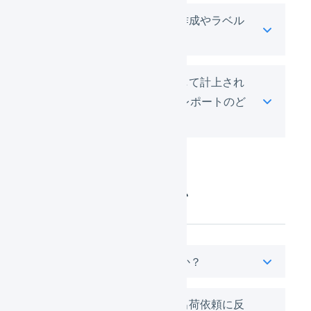
LOGILESSで納品プランの作成やラベル
の印字はできますか？
LOGILESSに「保管中」として計上され
る在庫数は、FBA在庫商品レポートのど
の項目にあたりますか？
FBA出荷について
配送方法の指定はできますか？
LOGILESSのどの項目が、出荷依頼に反