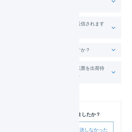
映されますか？
出荷時に購入者へメールは送信されます
か？
納品書に金額は記載されますか？
出荷作業中に移動した出荷伝票を出荷待
ちに戻すことはできますか？
この記事は役に立ちましたか？
解決した
解決しなかった