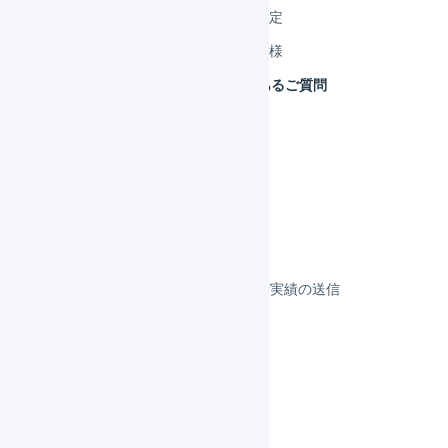
FBAマルチチャネル 初期設定
FBAマルチチャネル 連携仕様
FBAマルチチャネル よくあるご質問
BOSS
楽天スーパーロジスティクス
決済
その他のプラットフォーム
顧客対応
受注伝票の取込／在庫連携／出荷実績の送信
よくある質問