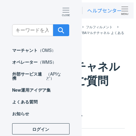
MENU
ホーム
外部サービス連携（APIなど）
フルフィルメント
Search
FBAマルチチャネル 自動出荷プログラム
FBAマルチチャネル よくある
for:
ご質問
マーチャント
（OMS）
FBAマルチチャネル
オペレーター
（WMS）
外部サービス連
（APIな
よくあるご質問
携
ど）
New
運用アイデア集
よくある質問
お知らせ
FBA納品について
ログイン