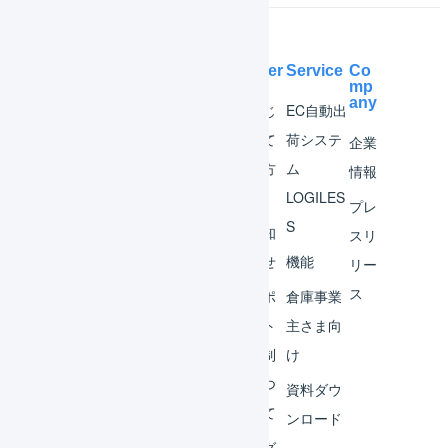
Help Center
Service
Co
mp
any
マー
はじ
EC自動出
チャ
めて
荷システ
企業
ント
の方
ム
情報
へ
LOGILES
オペ
プレ
S
レー
お知
スリ
ター
らせ
機能
リー
ス
外部
サポ
倉庫事業
サー
ート
主さま向
ビス
体制
け
連携
につ
資料ダウ
いて
運用
ンロード
アイ
ログ