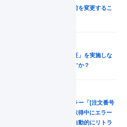
出荷グループの名前を変更するこ
とはできますか。
「メール送信者認証」を実施しな
い場合どうなりますか？
一括登録履歴にエラー「[注文番号
:XXX] 受注詳細を取得中にエラー
が発生しました。自動的にリトラ