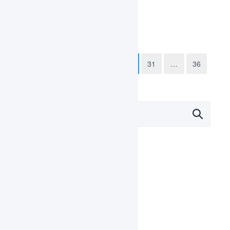
た。
投
1
…
29
30
31
…
36
稿
ナ
ビ
ゲ
ー
シ
ョ