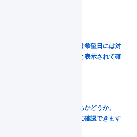
ント）
出荷伝票が「お届け希望日には対
応していません」と表示されて確
認待ちになります。
受注伝票が確認待ちかどうか、
CSVではどのように確認できます
か。