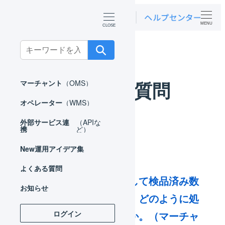
MENU
ホーム
よくある質問
Search
for:
よくある質問
マーチャント
（OMS）
オペレーター
（WMS）
外部サービス連
（APIな
携
ど）
New
運用アイデア集
よくある質問
入荷予定数量に対して検品済み数
お知らせ
量が足りない場合、どのように処
ログイン
理すればよいですか。（マーチャ