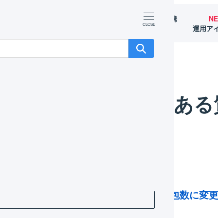
マーチャント
オペレーター
外部サービス連携
N
（OMS）
（WMS）
（APIなど）
運用ア
よくある
送り状発行後、個口が分かれるなど梱包数に変
ですか？