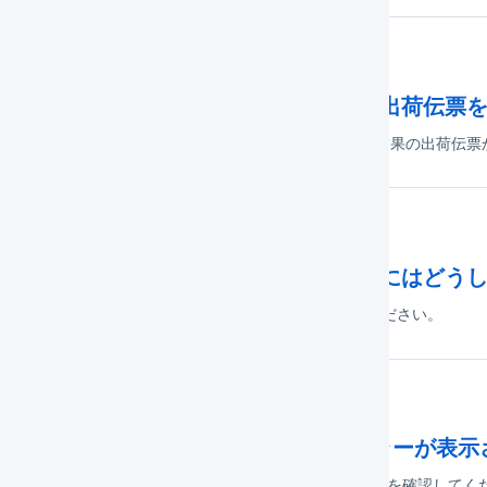
出荷期限日やロット番号で出荷済みの出荷伝票
票の一覧から検索することができます。 操作方法 検索結果の出荷伝
出荷伝票に紐づく受注伝票を閲覧するにはどう
伝票の詳細画面の「明細行」の「受注コード」を押してください。
Shopify : 商品対応表に在庫連携のエラーが表
内容に応じて、Shopifyの設定、または商品対応表の設定を確認してくだ