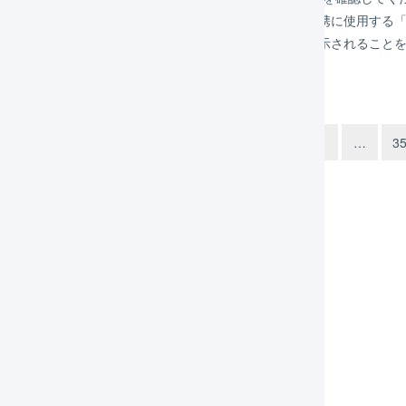
再作成したり、ロケーションの設定を変更した場合、連携に使用する「
自動生成」を再度実行し、「更新」タブに該当の商品が表示されること
1
…
3