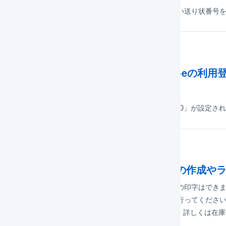
く出荷グループを作成し、対象の出荷を割り当てます。古い送り状番号
Global-eとの連携で「[C-0001]Global
表示されます。
ャント側のGlobal-eの設定画面に適切な「Merchant GUID」が設
ヤマトフルフィルメントの納品プランの作成や
え、ヤマトフルフィルメントの納品プランの作成やラベルの印字はできま
字は、ヤマト運輸フルフィルメント倉庫管理サービスから行ってください
されると、自動的にLOGILESSに在庫数が反映されます。詳しくは在