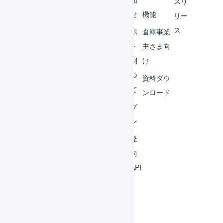
スリ
ター
らせ
機能
リー
ス
外部
サポ
倉庫事業
サー
ート
主さま向
ビス
体制
け
連携
につ
資料ダウ
いて
運用
ンロード
アイ
ログ
デア
イン
集
開発
よく
者向
ある
けAPI
質問