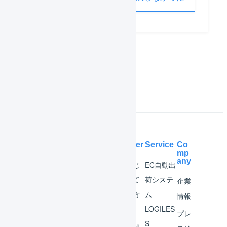
FAQ_楽天市場_受注取込_エラー
Help Center
Service
Co
mp
any
マー
はじ
EC自動出
チャ
めて
荷システ
企業
ント
の方
ム
情報
へ
LOGILES
オペ
プレ
S
レー
お知