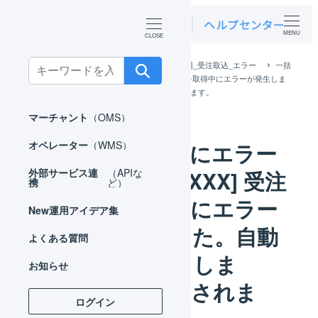
MENU
Search
ホーム
よくある質問
FAQ_楽天市場_受注取込_エラー
一括
登録履歴にエラー「[注文番号 :XXX] 受注詳細を取得中にエラーが発生しま
for:
した。自動的にリトライします。」が表示されます。
マーチャント
（OMS）
一括登録履歴にエラー
オペレーター
（WMS）
「[注文番号 :XXX] 受注
外部サービス連
（APIな
携
ど）
詳細を取得中にエラー
New
運用アイデア集
が発生しました。自動
よくある質問
的にリトライしま
お知らせ
す。」が表示されま
ログイン