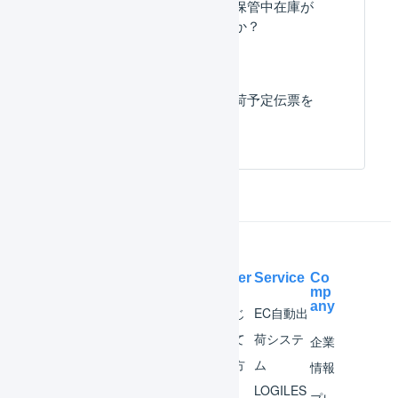
入荷後にフリー在庫・保管中在庫が
増えないのはなぜですか？
最小限の項目のみで入荷予定伝票を
一括登録したい。
Help Center
Service
Co
mp
any
マー
はじ
EC自動出
チャ
めて
荷システ
企業
ント
の方
ム
情報
へ
LOGILES
オペ