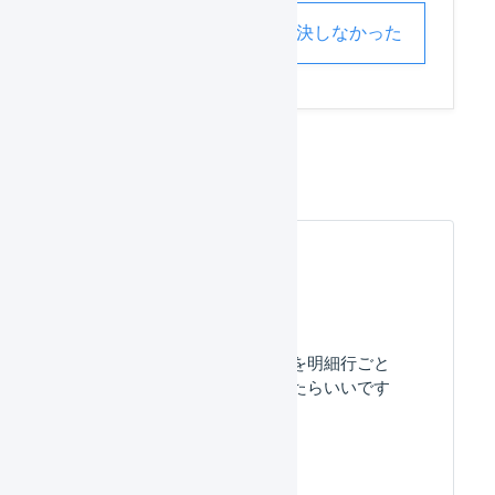
解決した
解決しなかった
入荷予定
よくある質問
入荷予定の入荷予定日を明細行ごと
に設定するにはどうしたらいいです
か？