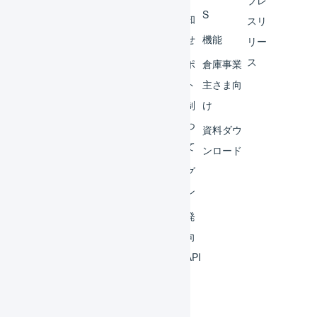
プレ
S
レー
お知
スリ
ター
らせ
機能
リー
ス
外部
サポ
倉庫事業
サー
ート
主さま向
ビス
体制
け
連携
につ
資料ダウ
いて
運用
ンロード
アイ
ログ
デア
イン
集
開発
よく
者向
ある
けAPI
質問