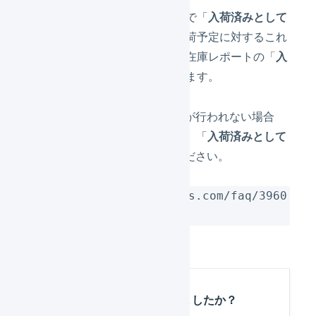
オペレーター（倉庫）側で「
入荷済みとして
処理
」を実行すると、入荷予定に対するこれ
以上の入荷を締め切り、在庫レポートの「
入
荷待ち
」数量を減算できます。
オペレーター（倉庫）側で処理が行われない場合
は、次の記事のURLを共有して、「
入荷済みとして
処理
」を実行するようご依頼ください。
https://support.logiless.com/faq/3960
/
この記事は役に立ちましたか？