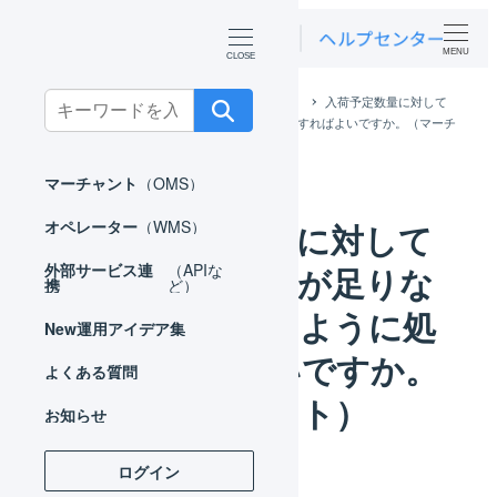
MENU
Search
ホーム
よくある質問
マーチャント
入荷予定数量に対して
検品済み数量が足りない場合、どのように処理すればよいですか。（マーチ
for:
ャント）
マーチャント
（OMS）
入荷予定数量に対して
オペレーター
（WMS）
検品済み数量が足りな
外部サービス連
（APIな
携
ど）
い場合、どのように処
New
運用アイデア集
理すればよいですか。
よくある質問
（マーチャント）
お知らせ
ログイン