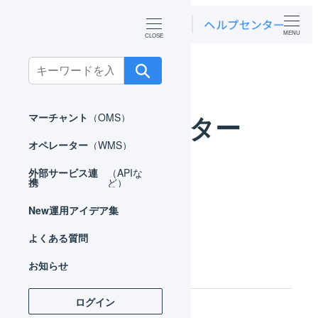
MENU
ホーム
オペレーター
Search
for:
オペレーター
マーチャント
（OMS）
オペレーター
（WMS）
外部サービス連
（APIな
携
ど）
New
運用アイデア集
よくある質問
2要素認証
お知らせ
ログイン