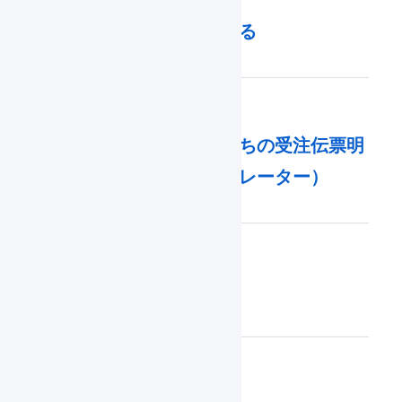
出荷伝票を確認待ちにする
引当済みの在庫を引当待ちの受注伝票明
細行に振り替える（オペレーター）
セット組加工