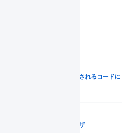
入荷取消
商品ラベルの印字
システムにより自動発番されるコードに
ついて
サポートしているブラウザ