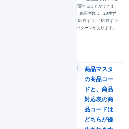
を変更することができま
商品リニューアル時にJAN
す。 表示件数は、20件ず
コードが変わるとき、旧商
つ、50件ずつ、100件ずつ
品が完売してから新商品に
の3パターンがあります。
切り替え、モール・カート
側の​商品コードを​変更せず
に新商品を出荷したいとい
うケースがあ…
Shopify：
商品マスタ
Shopifyに登
の商品コー
録した商品
ドと、商品
情報から、
対応表の商
LOGILESSに
品コードは
商品マス…
どちらが優