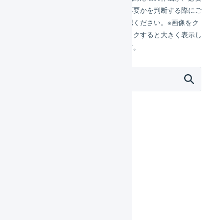
能には、次の2つの役割が
か不要かを判断する際にご
あります。 商品対応表の
確認ください。※画像をク
作成が必要か不必要かは、
リックすると大きく表示し
こちらのチェックリストを
ます。
ご確認くださ…