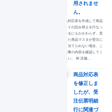
か。
用されませ
ん。
以下のいずれかの条件に合
致する場合は、商品対応表
商品対応表を作成して商品
の作成が必要です。 モー
コードの読み替えを行なっ
ル／カートで使用している
ているにもかかわらず、意
商品コード（または商品コ
図した商品マスタが受注に
ードに相当する値）と、
割り当てられない場合、こ
LOGILESSの商…
の記事の内容を確認してく
ださい。 例 店舗…
商品対応表
商品対応表
を登録、編
を修正しま
集するとき
したが、受
「下限在庫
注伝票明細
数は上限在
行に関連づ