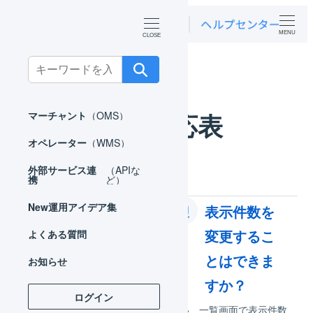
MENU
ホーム
運用アイデア集
商品対応表
Search
for:
商品対応表
マーチャント
（OMS）
オペレーター
（WMS）
外部サービス連
（APIな
携
ど）
JANコードが変わ
New
運用アイデア集
表示件数を
る商品リニューア
変更するこ
よくある質問
ル時に、商品対応
とはできま
お知らせ
表で旧商品から新
すか？
ログイン
商品に切り替え…
はい、一覧画面で表示件数