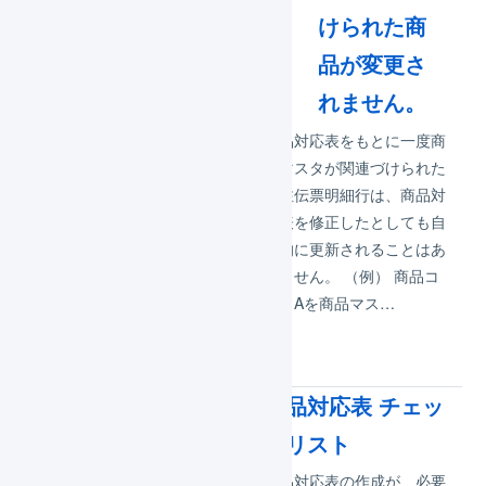
庫数よりも
けられた商
小さい値で
品が変更さ
ある必要
れません。
が…
商品対応表をもとに一度商
品マスタが関連づけられた
商品対応表における、各フ
受注伝票明細行は、商品対
ィールドの定義は次のとお
応表を修正したとしても自
りです。 上限在庫数 – フ
動的に更新されることはあ
リー在庫数から求められる
りません。 （例） 商品コ
プラットフォーム在庫数
ードAを商品マス…
と、上限在庫数を比較し、
どちら…
商品対応表
商品対応表 チェッ
クリスト
機能について LOGILESS
の「商品対応表」という機
商品対応表の作成が、必要