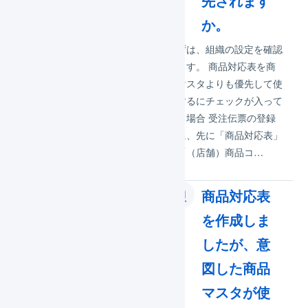
先されます
Shopifyの商品情報をもと
に、LOGILESSの商品マス
か。
タを自動的に作成すること
まずは、組織の設定を確認
ができます。取得する情報
します。 商品対応表を商
は以下の通りです。
品マスタよりも優先して使
Title：商品名に使用SKU：
用するにチェックが入って
商…
いる場合 受注伝票の登録
時に、先に「商品対応表」
の「（店舗）商品コ…
どのような
商品対応表
場合に商品
を作成しま
対応表を作
したが、意
成する必要
図した商品
があります
マスタが使