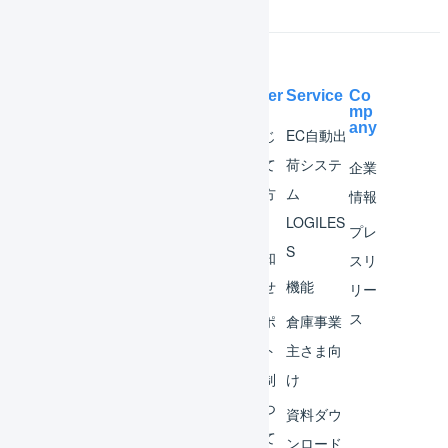
Help Center
Service
Co
mp
any
マー
はじ
EC自動出
チャ
めて
荷システ
企業
ント
の方
ム
情報
へ
LOGILES
オペ
プレ
S
レー
お知
スリ
ター
らせ
機能
リー
ス
外部
サポ
倉庫事業
サー
ート
主さま向
ビス
体制
け
連携
につ
資料ダウ
いて
運用
ンロード