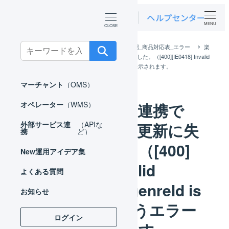
MENU
Search
ホーム
よくある質問
FAQ_楽天市場_商品対応表_エラー
楽
天市場との連携で「商品情報の更新に失敗しました。（[400][IE0418] Invalid
for:
attribute or genreld is set.）」というエラーが表示されます。
マーチャント
（OMS）
楽天市場との連携で
オペレーター
（WMS）
「商品情報の更新に失
外部サービス連
（APIな
携
ど）
敗しました。（[400]
New
運用アイデア集
[IE0418] Invalid
よくある質問
attribute or genreld is
お知らせ
set.）」というエラー
ログイン