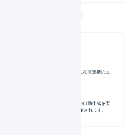
FAQ_楽天市場_商品対応表_エラー
よくある質問
楽天市場 : 商品対応表に在庫連携のエ
ラーが表示されます。
楽天市場 : 商品対応表の自動作成を実
行すると、エラーが表示されます。