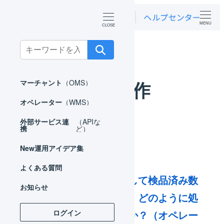
MENU
ホーム
よくある質問
在庫操作
Search
for:
在庫操作
マーチャント
（OMS）
オペレーター
（WMS）
外部サービス連
（APIな
携
ど）
New
運用アイデア集
よくある質問
入荷予定数量に対して検品済み数
お知らせ
量が足りない場合、どのように処
ログイン
理すればいいですか？（オペレー