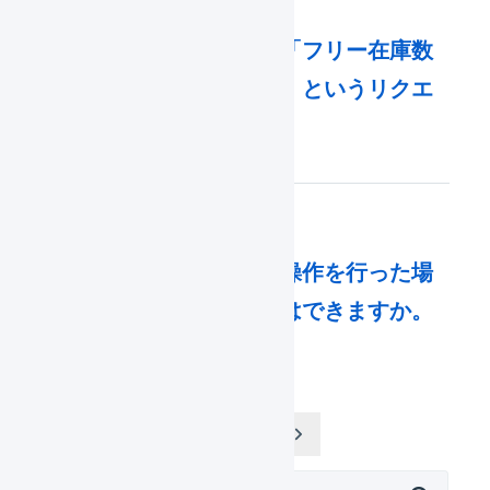
マーチャントから「フリー在庫数
を減らしてほしい」というリクエ
ストがありました。
誤った数量で在庫操作を行った場
合、取り消すことはできますか。
投
1
2
稿