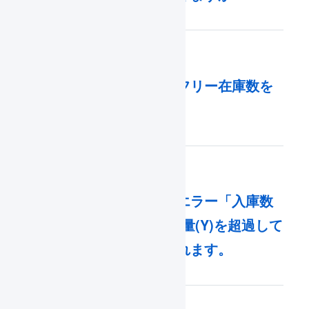
マーチャントからフリー在庫数を
変更できますか？
入庫できません。エラー「入庫数
量(X)が入庫待ち数量(Y)を超過して
います」が表示されます。