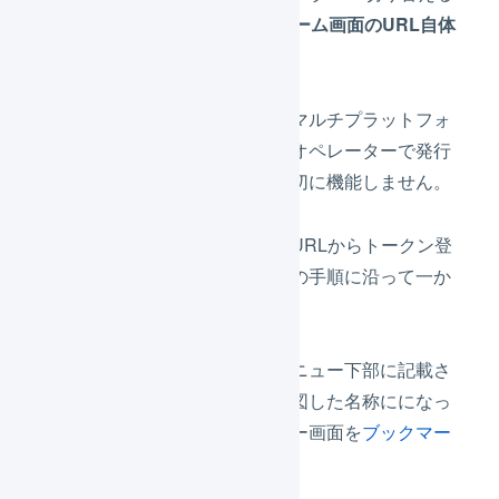
際、
マルチプラットフォーム画面のURL自体
も変わります
。
旧オペレーターで利用していたマルチプラットフォ
ームのトークン入力画面に、新オペレーターで発行
したトークンを入力しても、適切に機能しません。
旧オペレーターで登録していたURLからトークン登
録をするのではなく、
新規登録
の手順に沿って一か
ら登録が必要となります。
表示されたアプリケーションメニュー下部に記載さ
れるオペレーターの名称が、意図した名称にになっ
ているか確認いただき、メニュー画面を
ブックマー
ク
してください。