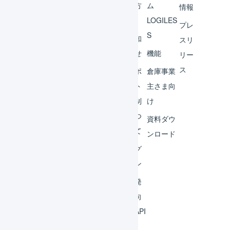
ント
の方
ム
情報
へ
LOGILES
オペ
プレ
S
レー
お知
スリ
ター
らせ
機能
リー
ス
外部
サポ
倉庫事業
サー
ート
主さま向
ビス
体制
け
連携
につ
資料ダウ
いて
運用
ンロード
アイ
ログ
デア
イン
集
開発
よく
者向
ある
けAPI
質問