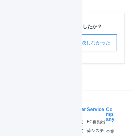
この記事は役に立ちましたか？
解決した
解決しなかった
Help Center
Service
Co
mp
any
マー
はじ
EC自動出
チャ
めて
荷システ
企業