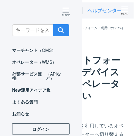
MENU
Search
ホーム
よくある質問
マルチプラットフォーム：利用中のデバイ
スを、異なるオペレーターで利用したい
for:
マーチャント
（OMS）
マルチプラットフォー
オペレーター
（WMS）
ム：利用中のデバイス
外部サービス連
（APIな
携
ど）
を、異なるオペレータ
New
運用アイデア集
ーで利用したい
よくある質問
お知らせ
マルチプラットフォームを利用しているオペ
ログイン
レーターから別のオペレーターへ切り替える