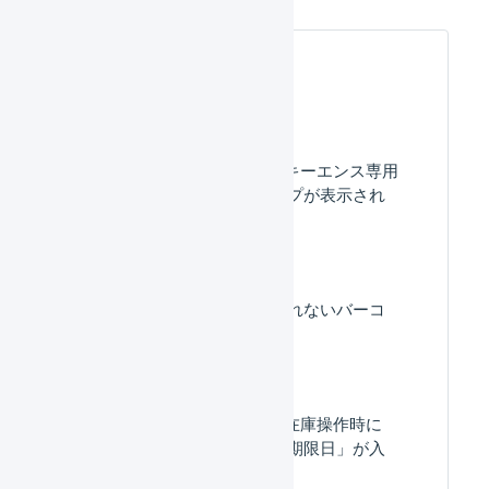
よくある質問
ハンディターミナル : キーエンス専用
アプリで、デスクトップが表示され
なくなってしまった。
庫内デバイスで読み取れないバーコ
ードがある。
ハンディターミナル : 在庫操作時に
「ロット番号」「出荷期限日」が入
力できません。