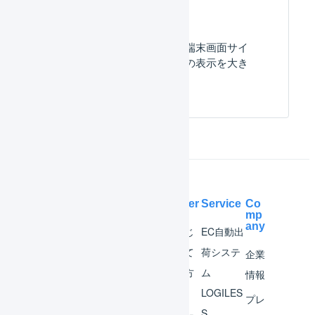
ハンディターミナル：端末画面サイ
ズに合わせて、アプリの表示を大き
くしたい。
Help Center
Service
Co
mp
any
マー
はじ
EC自動出
チャ
めて
荷システ
企業
ント
の方
ム
情報
へ
LOGILES
オペ
プレ
S