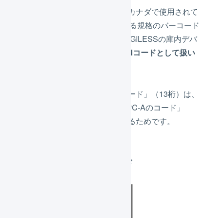
アメリカ合衆国、およびカナダで使用されて
いる「UPC-A」と呼ばれる規格のバーコード
をスキャンした場合、LOGILESSの庫内デバ
イスでは
先頭桁が0のJANコードとして扱い
ます
。
これは、「先頭桁が”0
“のJANコード」（13桁）は、
「その
“0
“を取り除いてできるUPC-Aのコード」
（12桁）と同じバーコードになるためです。
UPC-A規格で
「817069020494」のバーコード