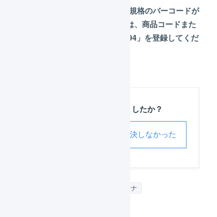
そのため、LOGILESSに
UPC-A規格のバーコードが
印字された商品を登録する場合は、商品コードまた
は識別コードに「0817069020494」を登録してくだ
さい。
この記事は役に立ちましたか？
解決した
解決しなかった
バーコード
バーコードスキャナ
ハンディターミナル