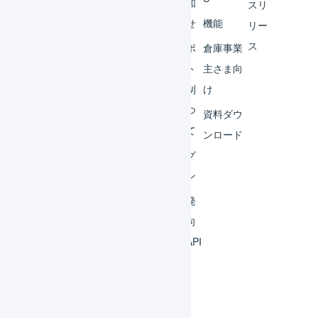
レー
お知
スリ
ター
らせ
機能
リー
ス
外部
サポ
倉庫事業
サー
ート
主さま向
ビス
体制
け
連携
につ
資料ダウ
いて
運用
ンロード
アイ
ログ
デア
イン
集
開発
よく
者向
ある
けAPI
質問