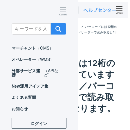
MENU
Search
ホーム
よくある質問
オペレーター
バーコードには12桁の
数値が書かれていますが、ハンディ／バーコードリーダーで読み取ると13
for:
桁になります。
マーチャント
（OMS）
バーコードには12桁の
オペレーター
（WMS）
数値が書かれています
外部サービス連
（APIな
携
ど）
が、ハンディ／バーコ
New
運用アイデア集
ードリーダーで読み取
よくある質問
ると13桁になります。
お知らせ
ログイン