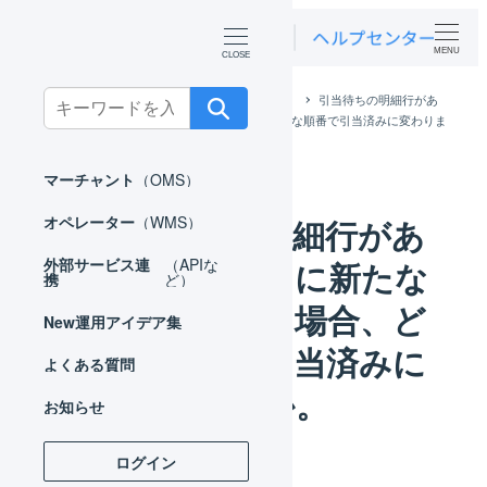
MENU
Search
ホーム
よくある質問
マーチャント
引当待ちの明細行があ
る商品マスタに新たな入庫があった場合、どんな順番で引当済みに変わりま
for:
すか。
マーチャント
（OMS）
引当待ちの明細行があ
オペレーター
（WMS）
る商品マスタに新たな
外部サービス連
（APIな
携
ど）
入庫があった場合、ど
New
運用アイデア集
んな順番で引当済みに
よくある質問
変わりますか。
お知らせ
ログイン