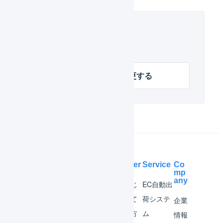
関連するヘルプ
物理在庫引当順序を変更する
Help Center
Service
Co
mp
any
マー
はじ
EC自動出
チャ
めて
荷システ
企業
ント
の方
ム
情報