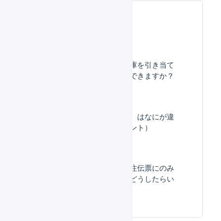
よくある質問
特定の受注に対して在庫を引き当て
ないようにすることはできますか？
「引当」と「物理引当」はなにが違
いますか。（マーチャント）
出荷予定日が当日の受注伝票にのみ
在庫を引き当てるにはどうしたらい
いですか？