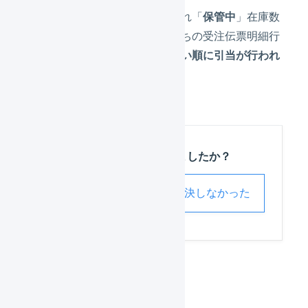
新たに在庫が「
入庫
」され「
保管中
」在庫数
が増加したとき、引当待ちの受注伝票明細行
があると、
受注日時が古い順に引当が行われ
ます
。
この記事は役に立ちましたか？
解決した
解決しなかった
引当