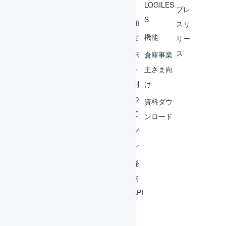
へ
LOGILES
オペ
プレ
S
レー
お知
スリ
ター
らせ
機能
リー
ス
外部
サポ
倉庫事業
サー
ート
主さま向
ビス
体制
け
連携
につ
資料ダウ
いて
運用
ンロード
アイ
ログ
デア
イン
集
開発
よく
者向
ある
けAPI
質問