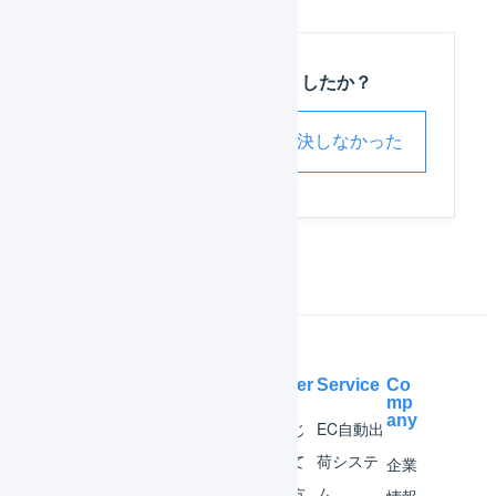
この記事は役に立ちましたか？
解決した
解決しなかった
Help Center
Service
Co
mp
any
マー
はじ
EC自動出
チャ
めて
荷システ
企業
ント
の方
ム