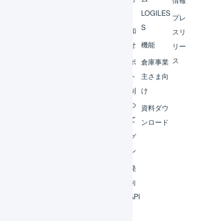
情報
へ
LOGILES
オペ
プレ
S
レー
お知
スリ
ター
らせ
機能
リー
ス
外部
サポ
倉庫事業
サー
ート
主さま向
ビス
体制
け
連携
につ
資料ダウ
いて
運用
ンロード
アイ
ログ
デア
イン
集
開発
よく
者向
ある
けAPI
質問