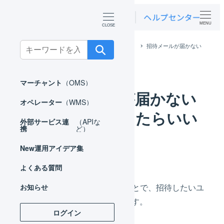
MENU
Search
ホーム
よくある質問
オペレーター
招待メールが届かない
場合はどうしたらいいですか？
for:
マーチャント
（OMS）
招待メールが届かない
オペレーター
（WMS）
場合はどうしたらいい
外部サービス連
（APIな
携
ど）
ですか？
New
運用アイデア集
よくある質問
招待URLのコピー
することで、招待したいユ
お知らせ
ーザーに直接共有できます。
ログイン