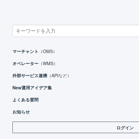
Search
for:
ホーム
よくある質問
FAQ_インボイス
LOGILESSで発行した
マーチャント
（OMS）
LOGILESSで発行した
オペレーター
（WMS）
外部サービス連携
（APIなど）
New
運用アイデア集
LOGILESSでは、「媒介者交付特例」に基づいて
よくある質問
お知らせ
EC取引時、商品明細行ごとに積上げで計算された「仮払
ます。
ログイン