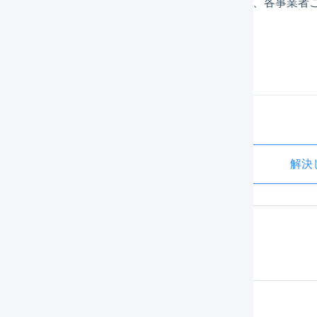
どちらを帳簿上の税額として取り扱うかについては、各事業者
税理士にお問い合わせください。
この記事は役に立ちましたか？
た
解決