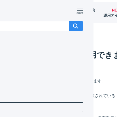
マーチャント
オペレーター
外部サービス連携
N
（OMS）
（WMS）
（APIなど）
運用ア
領収書をインボイスとして利用できますか？
領収書をインボイスとして利用でき
インボイス
に対応した領収書を発行することができます。
消費税額」と、LOGILESSで発行した領収書に記載されてい