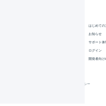
Help Center
マーチャント
はじめての
オペレーター
お知らせ
外部サービス連携
サポート体
運用アイデア集
ログイン
よくある質問
開発者向けA
利用規約
プライバシーポリシー
クッキーポリシー
©
LOGILESS Inc.