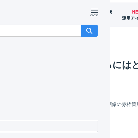
マーチャント
オペレーター
外部サービス連携
N
（OMS）
（WMS）
（APIなど）
運用ア
商品毎の税率」を印字するにはどうすればいいですか？
「商品毎の税率」を印字するには
ご記載いただけます。
可能です。ご入力いただくと下記の領収書サンプル画像の赤枠箇