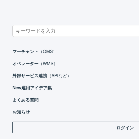
Search
for:
ホーム
よくある質問
FAQ_インボイス
領収書に「取引内容」と「
マーチャント
（OMS）
領収書に「取引内容」と
オペレーター
（WMS）
外部サービス連携
（APIなど）
New
運用アイデア集
「領収書 特記事項」がございますので、そちらに
よくある質問
「領収書 特記事項」は、受注詳細画面から編集
お知らせ
ログイン