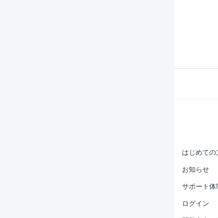
つ実施すればいいですか？
Help Center
マーチャント
はじめての
オペレーター
お知らせ
外部サービス連携
サポート体
運用アイデア集
ログイン