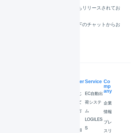
その他軽微な不具合の修正などもリリースされてお
ります。
ご不明点がございましたら、右下のチャットからお
気軽にご質問ください。
Help Center
Service
Co
mp
any
マー
はじ
EC自動出
チャ
めて
荷システ
企業
ント
の方
ム
情報
へ
LOGILES
オペ
プレ
S
レー
お知
スリ