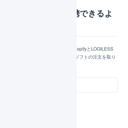
「AnyGift」と連携できるよ
うになりました
AnyGiftがインストールされたShopifyとLOGILESS
を連携することで、ソーシャルギフトの注文を取り
込むことができます。
AnyGift
対象