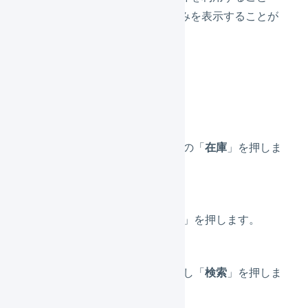
で、型番が完全一致した在庫のみを表示することが
できます。
操作手順
メインナビゲーションの「
在庫
」を押しま
す。
検索枠内の「
詳細検索
」を押します。
「
型番
」に条件を入力し「
検索
」を押しま
す。