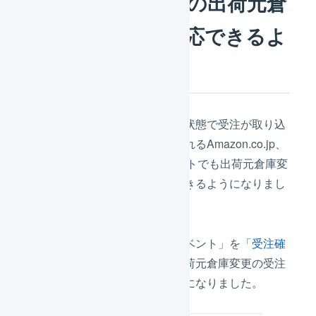
受注伝票のマクロの出荷元倉
庫変更が仮注文対応できるよ
うになりました
仮注文（お届け先情報が不明の状態で受注が取り込
まれる）状態で受注が取り込まれるAmazon.co.jp、
FutureShopなどのモール・カートでも出荷元倉庫変
更の受注伝票のマクロが利用できるようになりまし
た。
また、受注伝票のマクロで「イベント」を「
受注確
定時
」と設定した場合でも、出荷元倉庫変更の受注
伝票のマクロが利用できるようになりました。