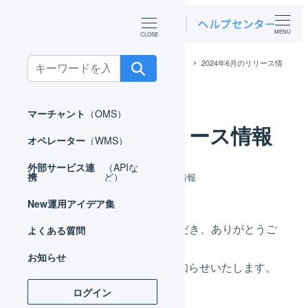
MENU
Search
ホーム
お知らせ
アップデート情報
2024年6月のリリース情
報
for:
マーチャント
（OMS）
2024年6月のリリース情報
オペレーター
（WMS）
外部サービス連
（APIな
カテゴリー
携
ど）
2024年07月11日
アップデート情報
投稿日
New
運用アイデア集
いつもLOGILESSをご利用いただき、ありがとうご
よくある質問
ざいます。
お知らせ
2024年6月のリリース情報をお知らせいたします。
ログイン