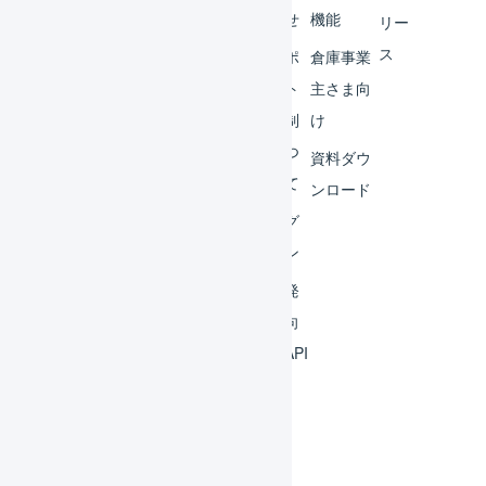
ター
らせ
機能
リー
ス
外部
サポ
倉庫事業
サー
ート
主さま向
ビス
体制
け
連携
につ
資料ダウ
いて
運用
ンロード
アイ
ログ
デア
イン
集
開発
よく
者向
ある
けAPI
質問