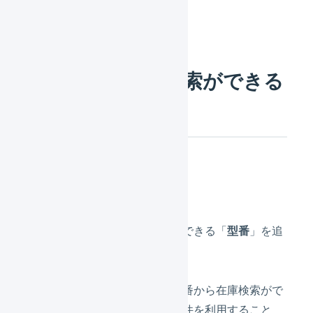
マーチャント
「型番」で在庫検索ができる
ようになりました
アップデート概要
在庫の検索条件に、複数検索ができる「
型番
」を追
加しました。
これまでも「キーワード」で型番から在庫検索がで
きましたが、​「
型番
」の検索条件を利用すること