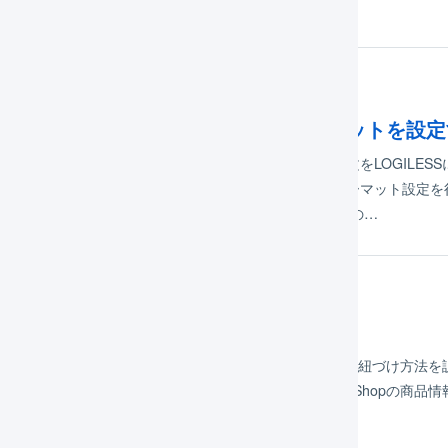
舗の連携設定に進んでください。
TikTok Shopの受注コードのフォーマットを
Tok Shopの店舗を複数登録し、複数の店舗にまたがった注文をLOGI
右下のチャットから「TikTok Shopの受注コードのフォーマット設定を行
ードのフォーマット設定が必要となる理由 TikTok Shopの…
Tok Shop 在庫連携
Tok Shopの商品情報とLOGILESSに登録された商品コードの紐づけ方法を
、LOGILESSの商品対応表を完全に同期します。TikTok Shop
Tok Shopの商品セットは在庫連携ができません 在庫連…