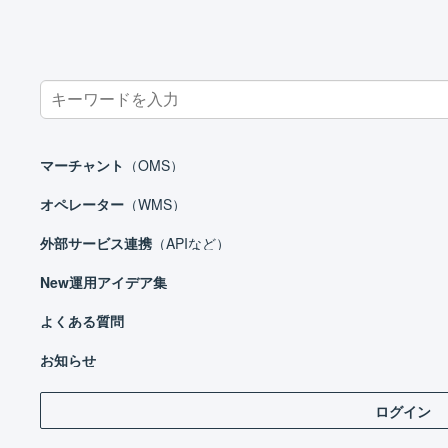
Search
for:
ホーム
TikTok Shop
マーチャント
（OMS）
オペレーター
（WMS）
外部サービス連携
（APIなど）
New
運用アイデア集
よくある質問
お知らせ
Tik
ログイン
LOG