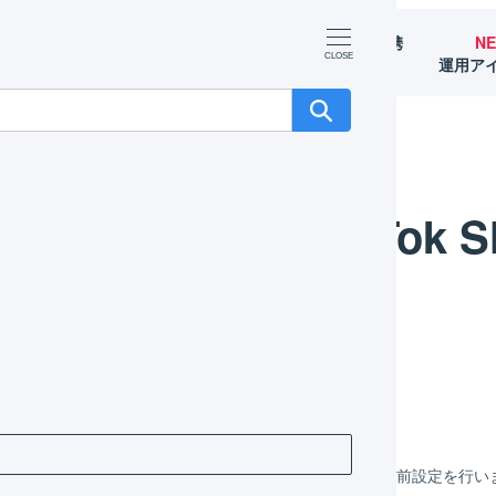
マーチャント
オペレーター
外部サービス連携
N
（OMS）
（WMS）
（APIなど）
運用ア
TikTok 
Tok Shop 店舗の作成
ILESS上にTikTok Shop用の店舗を作成し、連携のための事前設定