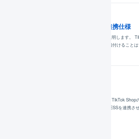
kTok Shop 商品セットを使用する場合の連携仕様
Tok Shopで商品セットを使用する場合の連携仕様について説明します。 Tik
ikTok Shopの​商品セットを、​LOGILESSの​セット商品と​紐付ける​ことは​
ILESSの​セット商品は…
Tok Shop
Tok Shopと連携するための店舗を作成し設定をすることで、TikTok 
ok Shopに反映することができます。TikTok ShopとLOGILESSを連携
が複数ある場合、店舗間で受注コードが重複し、…