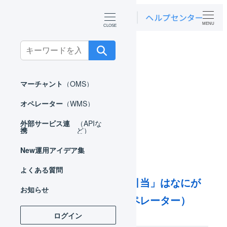
MENU
ホーム
よくある質問
引当
Search
for:
引当
マーチャント
（OMS）
オペレーター
（WMS）
外部サービス連
（APIな
携
ど）
New
運用アイデア集
よくある質問
「引当」と「物理引当」はなにが
お知らせ
違いますか。（オペレーター）
ログイン