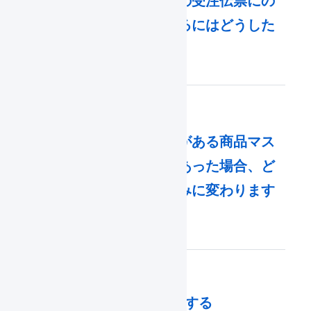
出荷予定日が当日の受注伝票にの
み在庫を引き当てるにはどうした
らいいですか？
引当待ちの明細行がある商品マス
タに新たな入庫があった場合、ど
んな順番で引当済みに変わります
か。
物理在庫引当順序を変更する