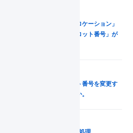
「保管状況」に「ロケーション」
「出荷期限日」「ロット番号」が
表示されません。
出荷期限日、ロット番号を変更す
ることはできますか。
引当不可日数による自動処理