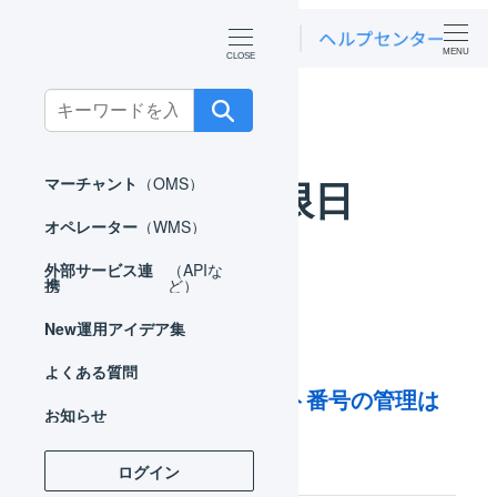
MENU
ホーム
よくある質問
出荷期限日
Search
for:
出荷期限日
マーチャント
（OMS）
オペレーター
（WMS）
外部サービス連
（APIな
携
ど）
New
運用アイデア集
よくある質問
出荷期限日、ロット番号の管理は
お知らせ
できますか？
ログイン