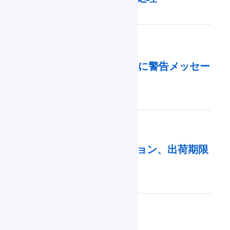
出荷期限日のX日前に警告メッセー
ジを表示したい。
物理在庫属性（ロケーション、出荷期限
日、ロット番号）