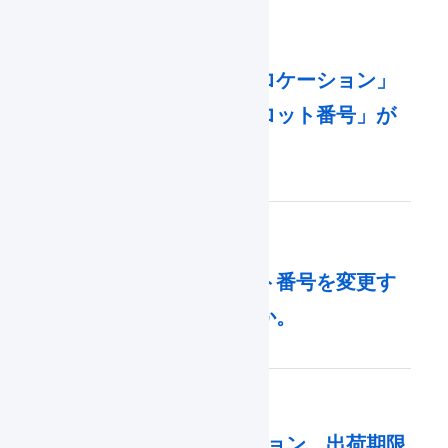
「保管状況」に「ロケーション」
「出荷期限日」「ロット番号」が
表示されません。
出荷期限日、ロット番号を変更す
ることはできますか。
物理在庫属性（ロケーション、出荷期限