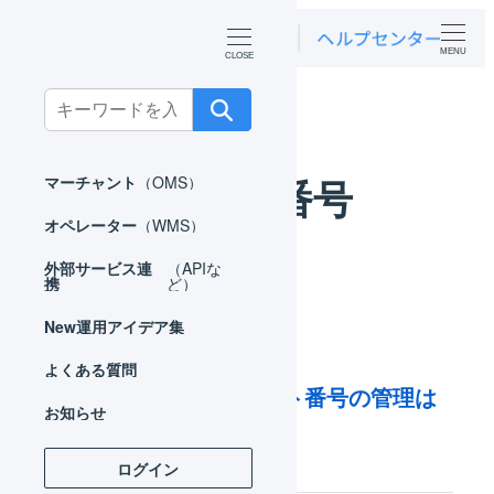
MENU
ホーム
よくある質問
ロット番号
Search
for:
ロット番号
マーチャント
（OMS）
オペレーター
（WMS）
外部サービス連
（APIな
携
ど）
New
運用アイデア集
よくある質問
出荷期限日、ロット番号の管理は
お知らせ
できますか？
ログイン