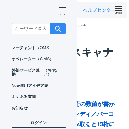
MENU
ホーム
よくある質問
バーコードスキャナ
Search
for:
バーコードスキャナ
マーチャント
（OMS）
オペレーター
（WMS）
外部サービス連
（APIな
携
ど）
New
運用アイデア集
よくある質問
バーコードには12桁の数値が書か
お知らせ
れていますが、ハンディ／バーコ
ログイン
ードリーダーで読み取ると13桁に