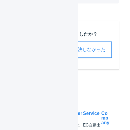
この記事は役に立ちましたか？
解決した
解決しなかった
Help Center
Service
Co
mp
any
マー
はじ
EC自動出