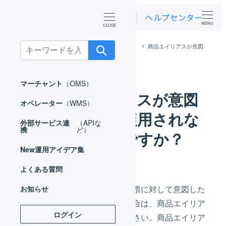
MENU
Search
ホーム
よくある質問
マーチャント
商品エイリアスが意図
したとおり適用されないのはなぜですか？
for:
マーチャント
（OMS）
商品エイリアスが意図
オペレーター
（WMS）
したとおり適用されな
外部サービス連
（APIな
携
ど）
いのはなぜですか？
New
運用アイデア集
よくある質問
商品エイリアス
が受注伝票に対して意図した
お知らせ
とおりに適用されない場合は、商品エイリア
ログイン
スの設定を確認してください。商品エイリア