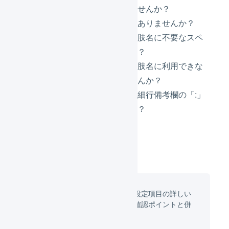
数」が空欄のものはありませんか？
項目選択肢が空欄のものはありませんか？
項目選択肢の項目名や選択肢名に不要なスペ
ースが含まれていませんか？
項目選択肢の項目名や選択肢名に利用できな
い文字列が含まれていませんか？
取り込まれた受注伝票の明細行備考欄の「:」
が全角になっていませんか？
「商品エイリアスの仕様
」に各設定項目の詳しい
説明がまとまっています。上記確認ポイントと併
せて参照してください。