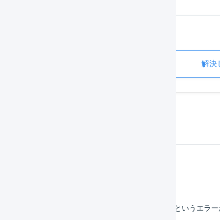
この記事は役に立ちましたか？
た
解決
した。（[ES01-02] API In Maintenance）」というエ