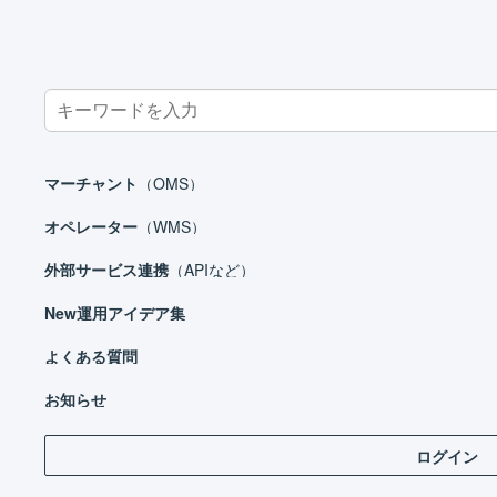
Search
for:
ホーム
よくある質問
FAQ_楽天市場_エラー
楽天市場との連携で「
マーチャント
（OMS）
楽天市場との連携で「XX
オペレーター
（WMS）
した。一括登録ID(XXX
外部サービス連携
（APIなど）
New
運用アイデア集
よくある質問
API連携のための設定に不備や不足がある可能性
お知らせ
「
楽天市場との連携で「API認証情報に問題があります。（[ES
ログイン