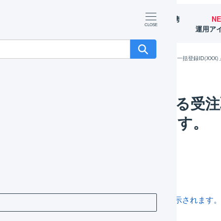
マーチャント
オペレーター
外部サービス連携
N
（OMS）
（WMS）
（APIなど）
運用ア
XXX(楽天市場)の自動連携による受注取り込みでエラーが発生しました。一括登録ID(XXX
X(楽天市場)の自動連携による受
)」というエラーが表示されます。
があります。
01-01] Un-Authorised）」というエラーが表示されます