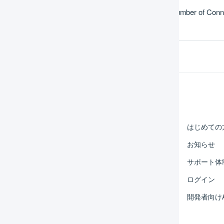
ES01-05] Forbidden- Exceeded Number of Conn
Help Center
マーチャント
はじめての
オペレーター
お知らせ
外部サービス連携
サポート体
運用アイデア集
ログイン
よくある質問
開発者向けA