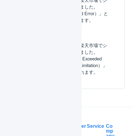
ステムエラーが発生しました。
（[ES01-07] Unexpected Error）」と
いうエラーが表示されます。
楽天市場との連携で「楽天市場でシ
ステムエラーが発生しました。
（[ES01-05] Forbidden- Exceeded
Number of Connection Limitation）」
というエラーが表示されます。
Help Center
Service
Co
mp
any