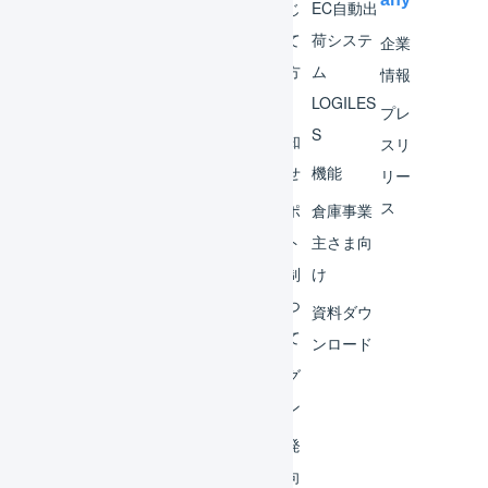
マー
はじ
EC自動出
チャ
めて
荷システ
企業
ント
の方
ム
情報
へ
LOGILES
オペ
プレ
S
レー
お知
スリ
ター
らせ
機能
リー
ス
外部
サポ
倉庫事業
サー
ート
主さま向
ビス
体制
け
連携
につ
資料ダウ
いて
運用
ンロード
アイ
ログ
デア
イン
集
開発
よく
者向