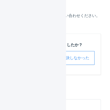
右下のチャットよりお問い合わせください。
この記事は役に立ちましたか？
解決した
解決しなかった
FAQ_楽天市場_エラー