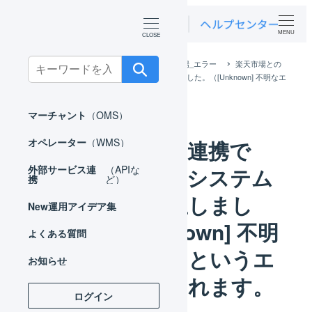
MENU
Search
ホーム
よくある質問
FAQ_楽天市場_エラー
楽天市場との
連携で「楽天市場でシステムエラーが発生しました。（[Unknown] 不明なエ
for:
ラー）」というエラーが表示されます。
マーチャント
（OMS）
楽天市場との連携で
オペレーター
（WMS）
「楽天市場でシステム
外部サービス連
（APIな
携
ど）
エラーが発生しまし
New
運用アイデア集
た。（[Unknown] 不明
よくある質問
なエラー）」というエ
お知らせ
ラーが表示されます。
ログイン