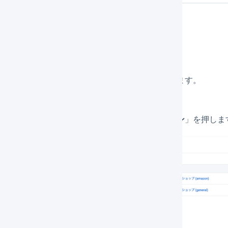
ランの画面を表示する
メインナビゲーションの「
組織設定
」を押します。
サブナビゲーションの「
お支払い
」の「
プラン
」を押しま