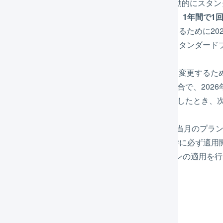
LOGILESSの利用者さまは新プラン開始時点で自動的にスタ
スタンダードプランからライトプランへの変更は、
1年間で1
新プラン開始時点からライトプランに変更するために202
月にライトプランを適用開始した場合も、スタンダード
す。
例えば新プラン開始時点からライトプランに変更するため
2025年7月にライトプランを適用開始した場合で、20
2026年2月にスタンダードプランを適用開始したとき、
年6月です。
翌月のプラン変更申請は
毎月25日まで
可能です。当月のプラ
プランの変更は
翌月1日から適用
されます。申請時に必ず適用
プランの変更申請をキャンセルする場合は、プランの適用を行
作方法