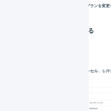
「適用開始日」と「確認事項」を確認し、「
プランを変更
ランの変更の予約をキャンセルする
プランの画面を表示
します。
「予約中のプラン」に表示されている「
キャンセル
」を押