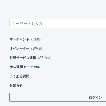
Search
for:
ホーム
契約とお支払い
プラン
マーチャント
（OMS）
オペレーター
（WMS）
外部サービス連携
（APIなど）
契約とお支払い
New
運用アイデア集
請求書の送付方法を変更する
過去の請求内容を確認する
よくある質問
プラ
歴の
プラン
お知らせ
店舗登録に関する注意喚起
ログイン