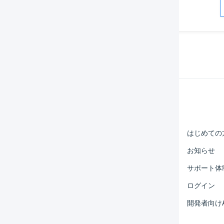
解決した
Help Center
マーチャント
はじめての
オペレーター
お知らせ
外部サービス連携
サポート体
運用アイデア集
ログイン
よくある質問
開発者向けA