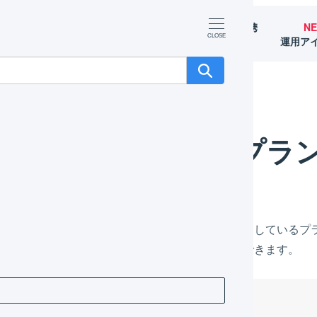
マーチャント
オペレーター
外部サービス連携
N
（OMS）
（WMS）
（APIなど）
運用ア
プラ
ンの画面ではプランの変更申請に加えて、現在契約しているプ
確認、プラン変更の予約をキャンセルすることができます。
目次