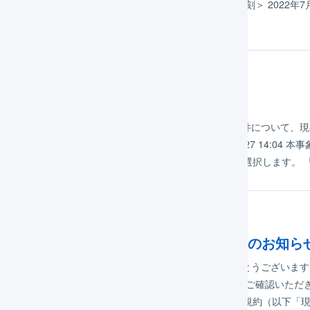
けしておりますことをお詫びいたします。 ＜障害発生時刻＞ 2022年7月11日
スがしづらい状態 LOGILESS API（app2.logiless….
年04月27日
旧済み】不具合発生の可能性
LOGILESSをご利用いただき有難うございます。表題の件について
迷惑をおかけしておりますことをお詫びいたします。 4/27 14:04 
表示されているレコードのうち、一部のレコードのみを選択します。 
年11月19日
レーター向け : LOGILESS利用規約新設のお知ら
りLOGILESSをご利用いただきまして、まことにありがとうございます
ました。 以下に主な変更点等をご案内いたしますので、ご確認いただきま
水） 改定の概要 上記適用日より、現行のLOGILESS利用規約（以下「