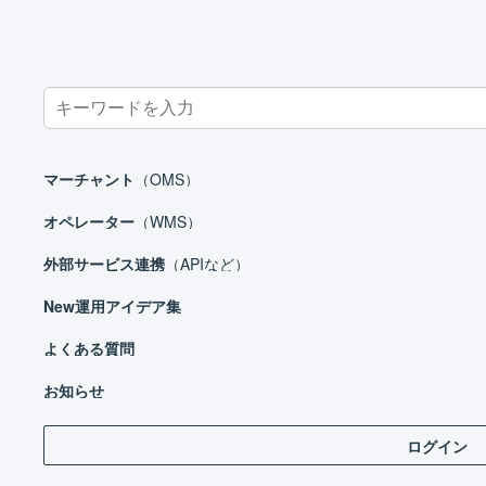
Search
for:
ホーム
お知らせ
Toshiyuki Tanaka
マーチャント
（OMS）
オペレーター
（WMS）
外部サービス連携
（APIなど）
New
運用アイデア集
よくある質問
2022
お知らせ
【復
ログイン
いつも