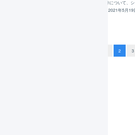
LOGILESSをご利用いただき有難うございます。表題の件について
けしましたことをお詫びいたします。 ＜障害発生時刻＞ 2021年5月19日（火）
びLOGILESS API（app2.logiless.com）への…
1
2
3