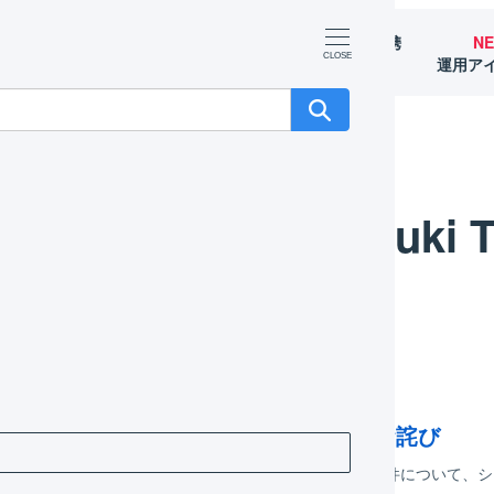
マーチャント
オペレーター
外部サービス連携
N
（OMS）
（WMS）
（APIなど）
運用ア
Toshiyuki 
年07月11日
旧済み】システム障害発生のご報告とお詫び
LOGILESSをご利用いただき有難うございます。表題の件について