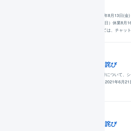
21年度夏季休業期間のサポートについて
格別のお引き立てを賜り、厚く御礼申し上げます。2021年8月13日(金)～
。 8月13日（金）夏季休業8月14日（土）休業8月15日（日）休業8月
おります。システムの不具合等による緊急のご用件については、チャッ
年06月21日
旧済み】システム障害発生のご報告とお詫び
LOGILESSをご利用いただき有難うございます。表題の件について
けしましたことをお詫びいたします。 ＜障害発生時刻＞ 2021年6月21日（月
LESS API（app2.logiless.com）へのアクセスしづらい…
年05月19日
旧済み】システム障害発生のご報告とお詫び