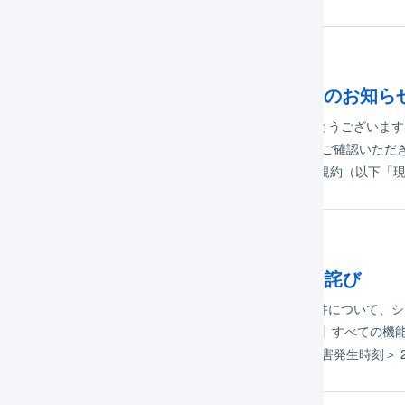
年11月19日
チャント向け : LOGILESS利用規約改定のお知ら
りLOGILESSをご利用いただきまして、まことにありがとうございます
ました。 以下に主な変更点等をご案内いたしますので、ご確認いただきま
水） 改定の概要 上記適用日より、現行のLOGILESS利用規約（以下「
年09月16日
旧済み】システム障害発生のご報告とお詫び
LOGILESSをご利用いただき有難うございます。表題の件について
けしておりますことをお詫びいたします。 【14:25 追記】すべての
されていなかった受注データは順次連携されます。 ＜障害発生時刻＞ 20