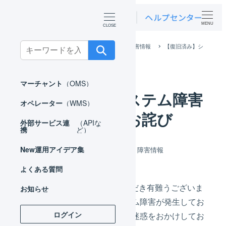
MENU
Search
ホーム
お知らせ
メンテナンス・障害情報
【復旧済み】シ
ステム障害発生のご報告とお詫び
for:
マーチャント
（OMS）
【復旧済み】システム障害
オペレーター
（WMS）
発生のご報告とお詫び
外部サービス連
（APIな
携
ど）
カテゴリー
New
運用アイデア集
2021年09月09日
メンテナンス・障害情報
投稿日
よくある質問
いつもLOGILESSをご利用いただき有難うございま
お知らせ
す。表題の件について、システム障害が発生してお
ログイン
ります。ご利用の皆さまにはご迷惑をおかけしてお