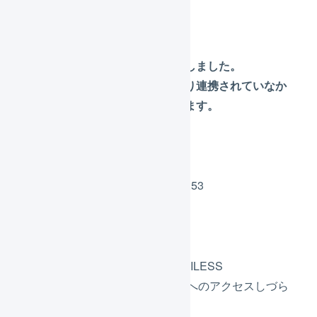
りますことをお詫びいたします。
【
12:53 追記
】
すべての機能で復旧が完了いたしました。
障害の間、各カートやモールより連携されていなか
った受注データは順次連携されます。
＜障害発生時刻＞
2021年9月9日（木） 12:13 – 12:53
＜障害の内容＞
すべての画面、およびLOGILESS
API（app2.logiless.com）へのアクセスしづら
い状態