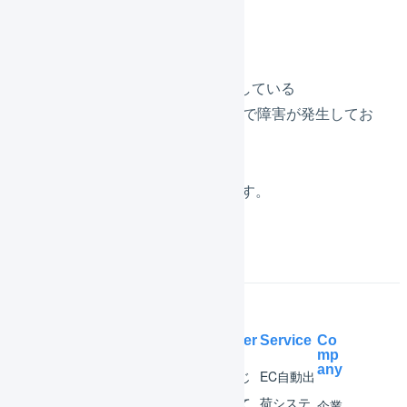
＜障害の原因＞
弊社がシステム基盤として使用している
AWS（Amazon Web Services）で障害が発生してお
りました。
原因を、AWSが調査しております。
Help Center
Service
Co
mp
any
マー
はじ
EC自動出
チャ
めて
荷システ
企業