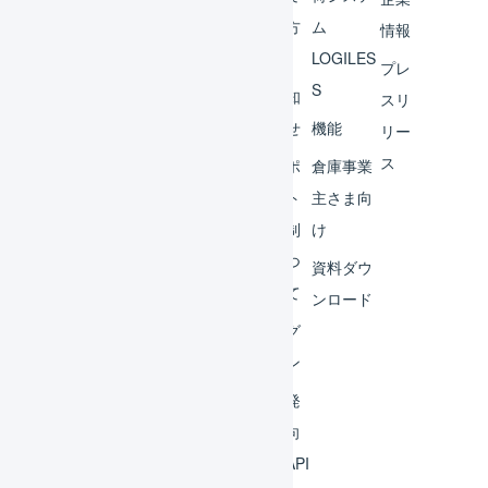
ント
の方
ム
情報
へ
LOGILES
オペ
プレ
S
レー
お知
スリ
ター
らせ
機能
リー
ス
外部
サポ
倉庫事業
サー
ート
主さま向
ビス
体制
け
連携
につ
資料ダウ
いて
運用
ンロード
アイ
ログ
デア
イン
集
開発
よく
者向
ある
けAPI