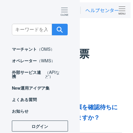
MENU
ホーム
よくある質問
受注伝票
Search
for:
受注伝票
マーチャント
（OMS）
オペレーター
（WMS）
外部サービス連
（APIな
携
ど）
New
運用アイデア集
よくある質問
特定住所の受注伝票を確認待ちに
お知らせ
止めることはできますか？
ログイン