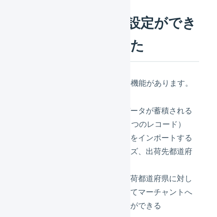
「配送料金表」の設定ができ
るようになりました
「配送料金表」には、下記3つの機能があります。
配送実績として出荷済みデータが蓄積される
（1つの送り状番号につき1つのレコード）
配送会社の運賃明細データをインポートする
ことで配送実績に梱包サイズ、出荷先都道府
県が紐づく
配送実績の梱包サイズ、出荷都道府県に対し
て配送料金表の金額を乗じてマーチャントへ
の請求金額を集計することができる