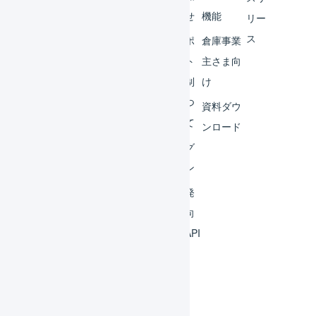
ター
らせ
機能
リー
ス
外部
サポ
倉庫事業
サー
ート
主さま向
ビス
体制
け
連携
につ
資料ダウ
いて
運用
ンロード
アイ
ログ
デア
イン
集
開発
よく
者向
ある
けAPI
質問