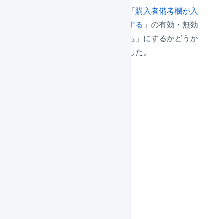
楽天市場の店舗の連携設定で、「
購入者備考欄が入
力されている場合、確認待ちにする
」の​有効・無効
を​切り​替える​ことで、​「確認待ち」に​するか​どうか
を​設定変更できるようになりました。​
対象
マーチャント