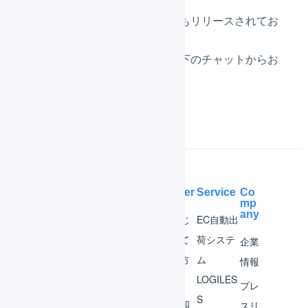
その他軽微な不具合の修正などもリリースされてお
ります。
ご不明点がございましたら、右下のチャットからお
気軽にご質問ください。
Help Center
Service
Co
mp
any
マー
はじ
EC自動出
チャ
めて
荷システ
企業
ント
の方
ム
情報
へ
LOGILES
オペ
プレ
S
レー
お知
スリ