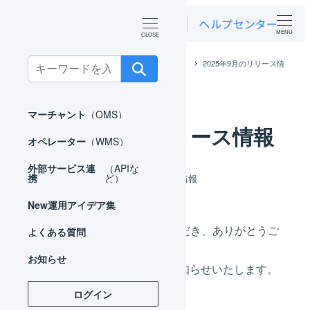
MENU
Search
ホーム
お知らせ
アップデート情報
2025年9月のリリース情
報
for:
マーチャント
（OMS）
2025年9月のリリース情報
オペレーター
（WMS）
外部サービス連
（APIな
カテゴリー
携
ど）
2025年10月09日
アップデート情報
投稿日
New
運用アイデア集
いつもLOGILESSをご利用いただき、ありがとうご
よくある質問
ざいます。
お知らせ
2025年9月のリリース情報をお知らせいたします。
ログイン