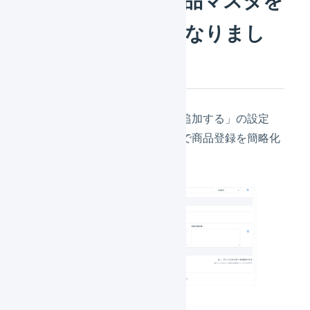
参照できるようになりまし
た
受注伝票のマクロ
の「明細行を追加する」の設定
で、商品マスタを​参照する​ことで​商品登録を​簡略化
しました。