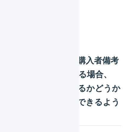
対象
マーチャント
楽天市場の​注文の​購入者備考
欄が​入力されている​場合、​
「確認待ち」に​するか​どうか​
有効・無効を​設定できるよう
になりました​