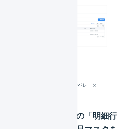
対象
LOGILESS Plusご契約のオペレーター
受注伝票のマクロの「明細行
を追加する」で商品マスタを