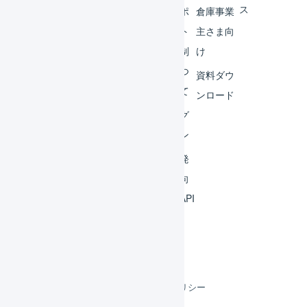
ス
外部
サポ
倉庫事業
サー
ート
主さま向
ビス
体制
け
連携
につ
資料ダウ
いて
運用
ンロード
アイ
ログ
デア
イン
集
開発
よく
者向
ある
けAPI
質問
利用規約
プライバシーポリシー
クッキーポリシー