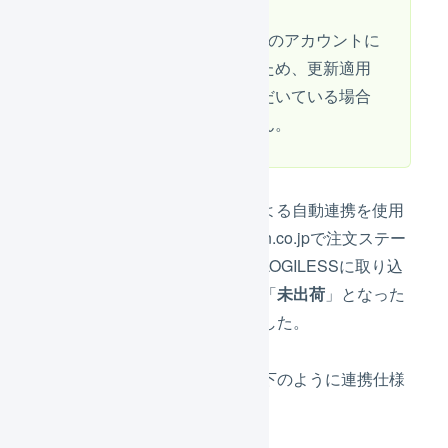
この機能は、β版として一部のアカウントに
適用されていました。そのため、更新適用
日以前から既にご利用いただいている場合
は、機能に変更はありません。
Amazon.co.jp の店舗で、APIによる自動連携を使用
している場合、これまでAmazon.co.jpで注文ステー
タスが「
保留
」となった注文はLOGILESSに取り込
まれず、「保留」が解除されて「
未出荷
」となった
タイミングで取り込まれていました。
今回のアップデートにより、以下のように連携仕様
が変更となります :