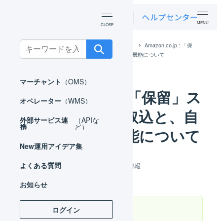
MENU
Search
ホーム
お知らせ
アップデート情報
Amazon.co.jp : 「保
留」ステータスの受注取込と、自動キャンセル機能について
for:
マーチャント
（OMS）
Amazon.co.jp : 「保留」ス
オペレーター
（WMS）
テータスの受注取込と、自
外部サービス連
（APIな
携
ど）
動キャンセル機能について
New
運用アイデア集
カテゴリー
よくある質問
2019年11月29日
アップデート情報
投稿日
お知らせ
ログイン
本リリースのお知らせ