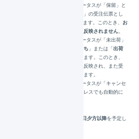
Amazon.co.jp で 注文ステータスが「保留」と
なった注文は、「
入金待ち
」の受注伝票とし
てLOGILESSに取り込まれます。このとき、
お
届け先情報や、価格情報は反映されません
。
Amazon.co.jp で 注文ステータスが「未出荷」
に変わったとき、「
引当待ち
」または「
出荷
待ち
」に受注伝票が移動します。このとき、
お届け先情報や価格情報が反映され、また受
注伝票のマクロが適用されます。
Amazon.co.jp で 注文ステータスが「キャンセ
ル」になった注文は、ロジレスでも自動的に
キャンセルされます。
この変更の適用は
2019年12月3日夕方以降
を予定し
ています。