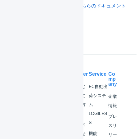
Amazon.co.jpとの連携仕様は
こちらのドキュメント
を参照してください
。
Amazon.co.jp
Help Center
Service
Co
mp
any
マー
はじ
EC自動出
チャ
めて
荷システ
企業
ント
の方
ム
情報
へ
LOGILES
オペ
プレ
S
レー
お知
スリ
ター
らせ
機能
リー