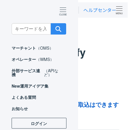
MENU
ホーム
よくある質問
Shopify
Search
for:
Shopify
マーチャント
（OMS）
オペレーター
（WMS）
外部サービス連
（APIな
携
ど）
New
運用アイデア集
よくある質問
Shopify：チップの取込はできます
お知らせ
か？
ログイン