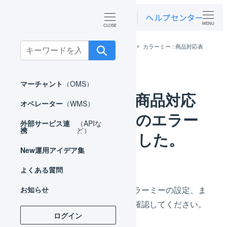
MENU
Search
ホーム
よくある質問
カラーミー
カラーミー : 商品対応表
に在庫連携のエラーが表示されました。
for:
マーチャント
（OMS）
カラーミー : 商品対応
オペレーター
（WMS）
表に在庫連携のエラー
外部サービス連
（APIな
携
ど）
が表示されました。
New
運用アイデア集
よくある質問
エラー内容に応じて、カラーミーの設定、ま
お知らせ
たは商品対応表の設定を確認してください。
ログイン