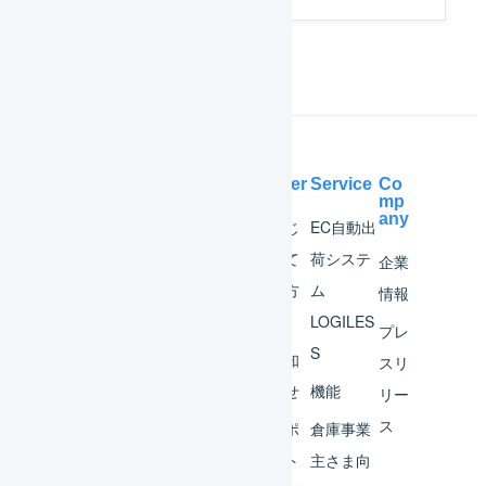
Help Center
Service
Co
mp
any
マー
はじ
EC自動出
チャ
めて
荷システ
企業
ント
の方
ム
情報
へ
LOGILES
オペ
プレ
S
レー
お知
スリ
ター
らせ
機能
リー
ス
外部
サポ
倉庫事業
サー
ート
主さま向