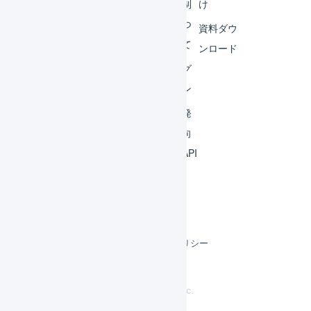
ビス
体制
け
連携
につ
資料ダウ
いて
運用
ンロード
アイ
ログ
デア
イン
集
開発
よく
者向
ある
けAPI
質問
利用規約
プライバシーポリシー
クッキーポリシー
©
LOGILESS Inc.