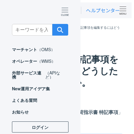
MENU
Search
ホーム
よくある質問
出荷指示書 特記事項を編集するにはどう
したらいいですか。
for:
マーチャント
（OMS）
出荷指示書 特記事項を
オペレーター
（WMS）
編集するにはどうした
外部サービス連
（APIな
携
ど）
らいいですか。
New
運用アイデア集
よくある質問
出荷伝票を編集し、「
出荷指示書 特記事項
」
お知らせ
を変更します。
ログイン