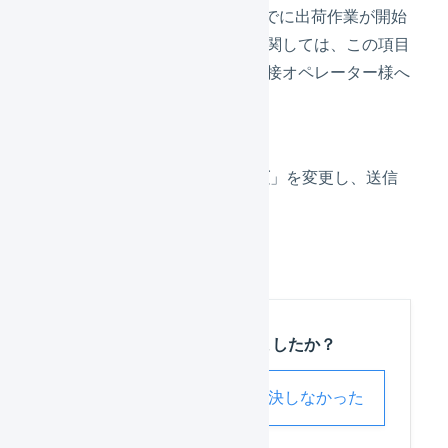
※ オペレーター側ですでに出荷作業が開始
されている出荷伝票に関しては、この項目
は表示されません。直接オペレーター様へ
ご連絡ください。
「
出荷指示書 特記事項
」を変更し、送信
します。
この記事は役に立ちましたか？
解決した
解決しなかった