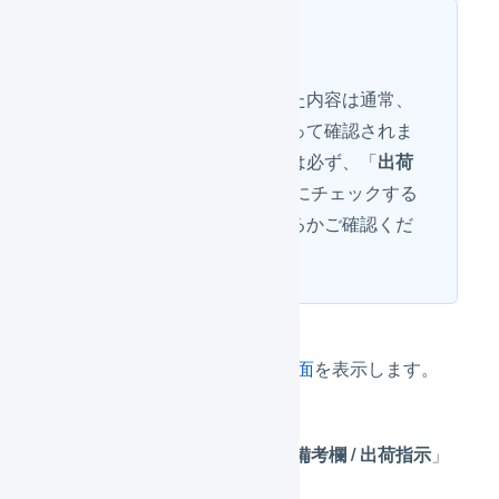
ヒント
このフィールドに記載された内容は通常、
オペレーター（倉庫）によって確認されま
すが、初めて使用する場合は必ず、「
出荷
指示書 特記事項
」を出荷時にチェックする
オペレーションになっているかご確認くだ
さい。
「出荷伝票」の詳細画面
を表示します。
「
操作
」から「
編集 : 備考欄 / 出荷指示
」
を選択します。