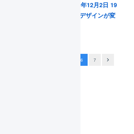
マーチャント向け：2020年12月2日 19
時ごろより検索パネルのデザインが変
更…
投
1
…
5
6
7
稿
ナ
アップデート情報
ビ
ニュース
ゲ
メンテナンス・障害情報
ー
シ