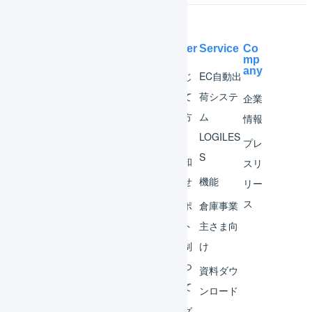
ョ
Help Center
Service
Co
ン
mp
any
マー
はじ
EC自動出
チャ
めて
荷システ
企業
ント
の方
ム
情報
へ
LOGILES
オペ
プレ
S
レー
お知
スリ
ター
らせ
機能
リー
ス
外部
サポ
倉庫事業
サー
ート
主さま向
ビス
体制
け
連携
につ
資料ダウ
いて
運用
ンロード
アイ
ログ