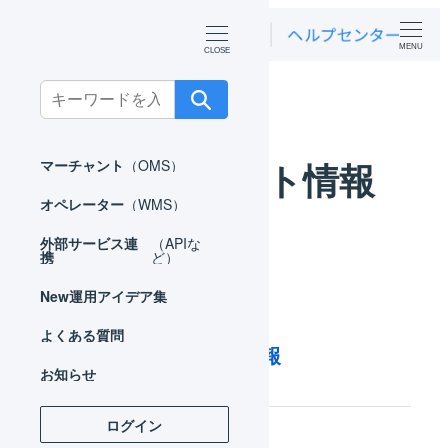
MENU
ホーム
お知らせ
アップデート情報
Search
for:
アップデート情報
マーチャント
（OMS）
オペレーター
（WMS）
外部サービス連
（APIな
携
ど）
New
運用アイデア集
2024年03月13日
よくある質問
2024年2月のリリース情報
お知らせ
ログイン