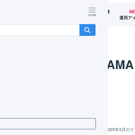
マーチャント
オペレーター
外部サービス連携
N
（OMS）
（WMS）
（APIなど）
運用ア
YOKOYAMA 
年04月07日
25年3月のリリース情報
LOGILESSをご利用いただき、ありがとうございます。2025年3月のリリ