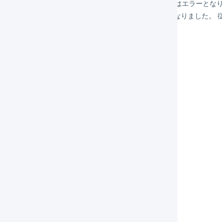
 これまで、futureshopでは複数配送先が指定された注文はエラー
れぞれ独立した受注として取り込むことができるようになりました。 従