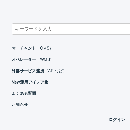
Search
for:
ホーム
お知らせ
YOKOYAMA Mizuki
マーチャント
（OMS）
オペレーター
（WMS）
外部サービス連携
（APIなど）
New
運用アイデア集
よくある質問
2025
お知らせ
20
ログイン
いつも