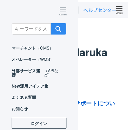
MENU
ホーム
お知らせ
YAZAWA Haruka
Search
for:
YAZAWA Haruka
マーチャント
（OMS）
オペレーター
（WMS）
外部サービス連
（APIな
携
ど）
New
運用アイデア集
2026年07月07日
よくある質問
2026年度 お盆期間中のサポートについ
お知らせ
て
ログイン