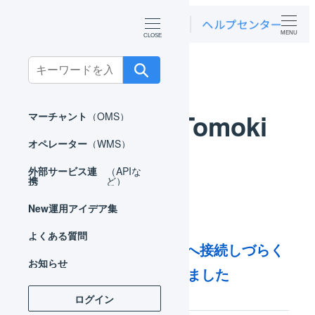
MENU
ホーム
お知らせ
YamashitaTomoki
Search
for:
YamashitaTomoki
マーチャント
（OMS）
オペレーター
（WMS）
外部サービス連
（APIな
携
ど）
New
運用アイデア集
2024年05月08日
よくある質問
【復旧済み】LOGILESSへ接続しづらく
お知らせ
なる障害が発生しておりました
ログイン