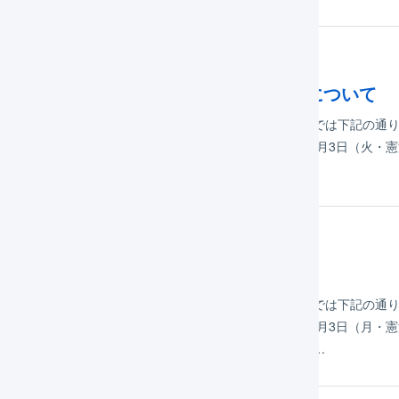
年04月21日
22年度ゴールデンウィーク中のサポートについて
2年4月29日（金）～5月6日（金）までの期間、LOGILESSでは下記の通
） – 休業5月1日（日） – 休業5月2日（月） – 通常営業5月3日（火・
こどもの日） – 休業5月6日（金） – 通常営業 なお…
年04月23日
ルデンウィーク中のサポートについて
1年4月29日（木）～5月5日（水）までの期間、LOGILESSでは下記の通
） – 通常営業5月1日（土） – 休業5月2日（日） – 休業5月3日（月・
こどもの日） – 休業 なお、システムの監視については2…