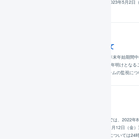
3年4月30日（日） – 休業2023年5月1日（月） – 通常営業2023年5月2
3年5月4日（木・みどりの日） – 休業202…
年11月25日
22年度 年末年始期間中のサポートについて
LOGILESSをご利用いただき、ありがとうございます。年末年始期間中
28日（水）通常営業（28日にいただいたご質問は、回答が年明けとなること
年末年始休業2023年1月4日（水）通常営業 なお、システムの監視につ
年07月13日
22年度夏季休業期間のサポートについて
格別のお引き立てを賜り、厚く御礼申し上げます。弊社では、2022年8月13
とさせていただきます。 8月11日（木）祝日（山の日）8月12日（金）通
夏季休業8月16日（火）夏季休業 なお、システムの監視については24