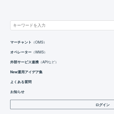
Search
for:
ホーム
お知らせ
OonoMasumi
マーチャント
（OMS）
オペレーター
（WMS）
外部サービス連携
（APIなど）
New
運用アイデア集
よくある質問
2023
お知らせ
20
ログイン
202