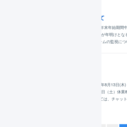
年12月07日
20年度 年末年始期間中のサポートについて
LOGILESSをご利用いただき、ありがとうございます。 年末年始期間
月28日（月）通常営業（28日にいただいたご質問は、回答が年明けとなるこ
年末年始休業2021年1月4日（月）通常営業 なお、システムの監視に
年07月31日
20年度夏季休業期間のサポートについて
格別のお引き立てを賜り、厚く御礼申し上げます。2020年8月13日(木)～
。 8月13日（木）夏季休業8月14日（金）夏季休業8月15日（土）休業
おります。システムの不具合等による緊急のご用件については、チャッ