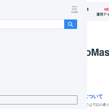
マーチャント
オペレーター
外部サービス連携
N
（OMS）
（WMS）
（APIなど）
運用ア
OonoMas
年04月07日
23年度ゴールデンウィーク中のサポートについて
3年4月29日（土）～5月7日（日）までの期間、LOGILESSでは下記の通り