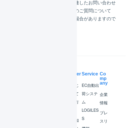
とが予想されますが、出荷に関連したお問い合わせ
から順に回答します。それ以外のご質問について
は、回答までにお時間がかかる場合がありますので
あらかじめご了承ください。
Help Center
Service
Co
mp
any
マー
はじ
EC自動出
チャ
めて
荷システ
企業
ント
の方
ム
情報
へ
LOGILES
オペ
プレ
S
レー
お知
スリ