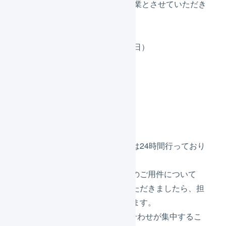
までの期間を2022年度の夏季休業とさせていただき
ます。
8月11日（木）祝日（山の日）
8月12日（金）通常営業
8月13日（土）休業
8月14日（日）休業
8月15日（月）夏季休業
8月16日（火）夏季休業
なお、システムの監視については24時間行っており
ます。
システムの不具合等による緊急のご用件について
は、チャットでお問い合わせいただきましたら、担
当エンジニアより随時ご回答します。
8月17日（水）については問い合わせが集中するこ