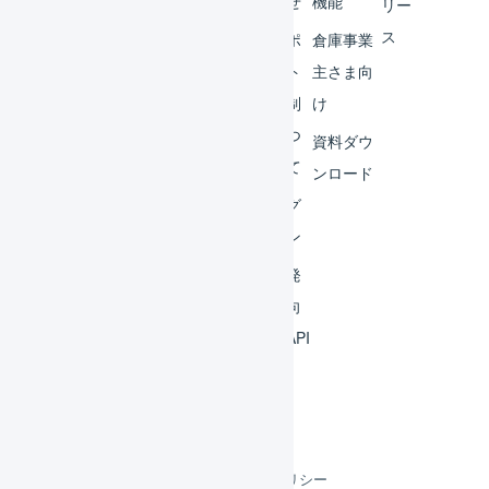
ター
らせ
機能
リー
ス
外部
サポ
倉庫事業
サー
ート
主さま向
ビス
体制
け
連携
につ
資料ダウ
いて
運用
ンロード
アイ
ログ
デア
イン
集
開発
よく
者向
ある
けAPI
質問
利用規約
プライバシーポリシー