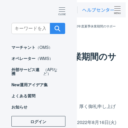
MENU
Search
ホーム
お知らせ
ニュース
2022年度夏季休業期間のサポー
トについて
for:
マーチャント
（OMS）
2022年度夏季休業期間のサ
オペレーター
（WMS）
ポートについて
外部サービス連
（APIな
携
ど）
カテゴリー
New
運用アイデア集
2022年07月13日
ニュース
投稿日
よくある質問
平素は格別のお引き立てを賜り、厚く御礼申し上げ
お知らせ
ます。
ログイン
弊社では、2022年8月13日(土)～2022年8月16日(火)