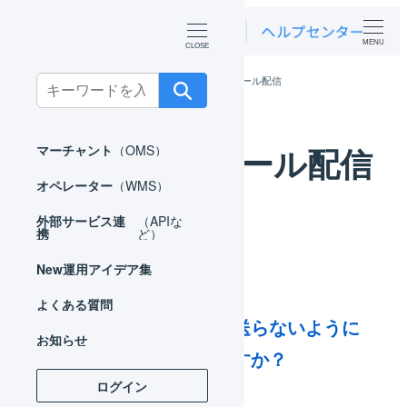
MENU
ホーム
よくある質問
受注伝票のメール配信
Search
for:
受注伝票のメール配信
マーチャント
（OMS）
オペレーター
（WMS）
外部サービス連
（APIな
携
ど）
New
運用アイデア集
よくある質問
自動送信メールを送らないように
お知らせ
することはできますか？
ログイン