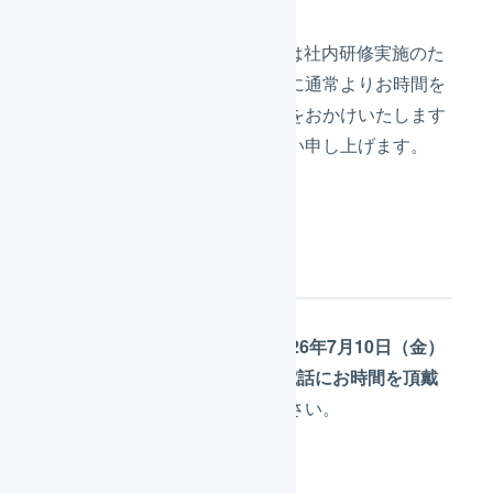
2026年7月10日（金）は​弊社では​社内研修実施の​た
め、​カスタマーサポートの​対応に​通常より​お時間を​
頂戴します。お客様には​ご不便を​おかけいたします
が、​何卒ご理解と​ご協力を​お願い​申し上げます。
電話サポート
通常通り営業いたしますが、2026年7月10日（金）
午後1時以降はお問合せへのお電話にお時間を頂戴
します。
あらかじめご了承ください。
対象者