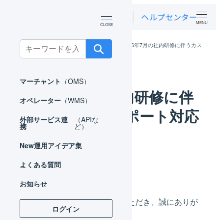
MENU
Search
ホーム
お知らせ
ニュース
2026年7月の社内研修に伴うカス
タマーサポート対応時間のお知らせ
for:
マーチャント
（OMS）
2026年7月の社内研修に伴
オペレーター
（WMS）
うカスタマーサポート対応
外部サービス連
（APIな
携
ど）
時間のお知らせ
New
運用アイデア集
カテゴリー
よくある質問
2026年07月03日
ニュース
投稿日
お知らせ
平素よりLOGILESSをご利用いただき、誠にありが
ログイン
とうございます。