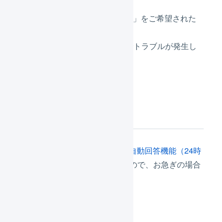
AIの回答後に「人間と話す」をご希望された
場合
本日、または明日の出荷でトラブルが発生し
ている場合
お急ぎの場合
上記期間中も
AIチャットによる自動回答機能（24時
間対応）
はご利用いただけますので、お急ぎの場合
はご検討ください。