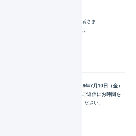
スタンダートプランご契約者さま
ロジレスプラスご契約者さま
有人チャット
通常通り営業いたしますが、2026年7月10日（金）
午後1時以降はお問い合わせへのご返信にお時間を
頂戴します
。あらかじめご了承ください。
対象チャットサポート