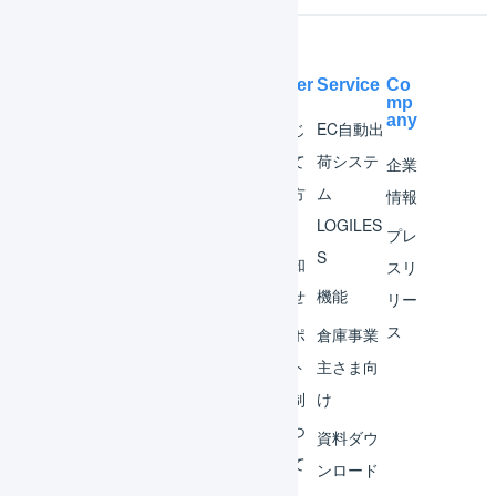
Help Center
Service
Co
mp
any
マー
はじ
EC自動出
チャ
めて
荷システ
企業
ント
の方
ム
情報
へ
LOGILES
オペ
プレ
S
レー
お知
スリ
ター
らせ
機能
リー
ス
外部
サポ
倉庫事業
サー
ート
主さま向
ビス
体制
け
連携
につ
資料ダウ
いて
運用
ンロード